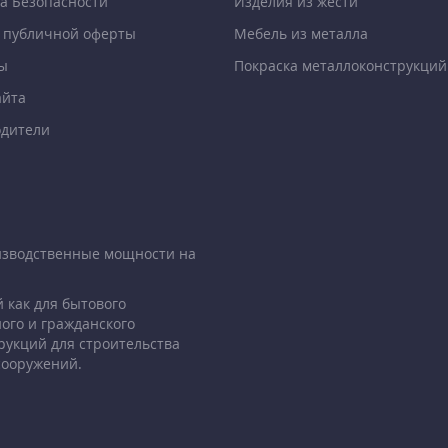
а Безопасности
Изделия из жести
 публичной оферты
Мебель из металла
ы
Покраска металлоконструкций
айта
дители
изводственные мощности на
 как для бытового
ого и гражданского
рукций для строительства
сооружений.