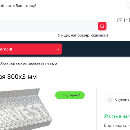
ыберите Ваш город!
in
Я ищу, например,
скамейка
агазин
образная алюминиевая 800x3 мм
ая 800x3 мм
Популярный
Ступень
Есть в на
Код товара: