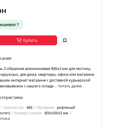
рн
ешевле ?
Купить
сание
ь Z-образная алюминиевая 800x3 мм для лестниц
наружных, для дома, квартиры, офиса или магазина
ашем интернет магазине с доставкой курьерской
амовывозом с нашего склада....
Читать далее...
ктеристики
Количество
486
Материал
рифленый
нтет)
Размер ступени
800x300x3 мм
стики