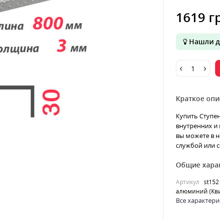
1619 г
Нашли д
Краткое опи
Купить Ступен
внутренних и 
вы можете в н
службой или с
Общие хара
Артикул
st152
алюминий (Кви
Все характери