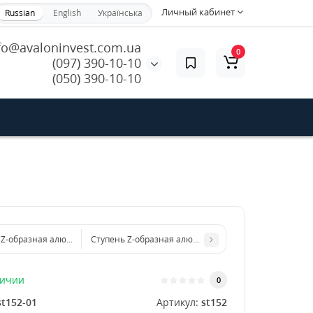
Личный кабинет
Russian
English
Українська
fo@avaloninvest.com.ua
0
(097) 390-10-10
(050) 390-10-10
 Z-образная алюминиевая 600x4 мм
Ступень Z-образная алюминиевая 800x4 мм
личии
0
st152-01
Артикул:
st152