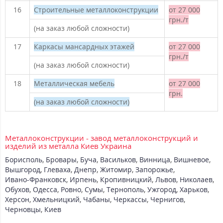
16
Строительные металлоконструкции
от 27 000
грн./т
(на заказ любой сложности)
17
Каркасы мансардных этажей
от 27 000
грн./т
(на заказ любой сложности)
18
Металлическая мебель
от 27 000
грн.
(на заказ любой сложности)
Металлоконструкции - завод металлоконструкций и
изделий из металла Киев Украина
Борисполь
,
Бровары
,
Буча
,
Васильков
,
Винница
,
Вишневое
,
Вышгород
,
Глеваха
,
Днепр
,
Житомир
,
Запорожье
,
Ивано-Франковск
,
Ирпень
,
Кропивницкий
,
Львов
,
Николаев
,
Обухов
,
Одесса
,
Ровно
,
Сумы
,
Тернополь
,
Ужгород
,
Харьков
,
Херсон
,
Хмельницкий
,
Чабаны
,
Черкассы
,
Чернигов
,
Черновцы
,
Киев