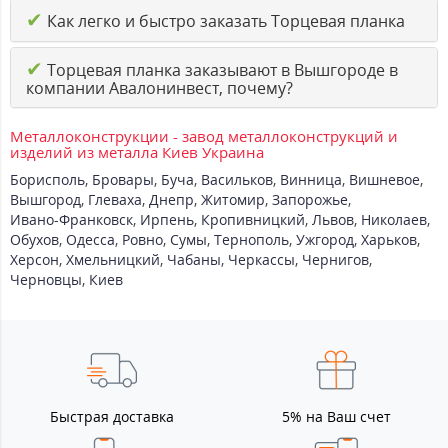
✔
Как легко и быстро заказать Торцевая планка
✔
Торцевая планка заказывают в Вышгороде в
компании Авалонинвест, почему?
Металлоконструкции - завод металлоконструкций и
изделий из металла Киев Украина
Борисполь
,
Бровары
,
Буча
,
Васильков
,
Винница
,
Вишневое
,
Вышгород
,
Глеваха
,
Днепр
,
Житомир
,
Запорожье
,
Ивано-Франковск
,
Ирпень
,
Кропивницкий
,
Львов
,
Николаев
,
Обухов
,
Одесса
,
Ровно
,
Сумы
,
Тернополь
,
Ужгород
,
Харьков
,
Херсон
,
Хмельницкий
,
Чабаны
,
Черкассы
,
Чернигов
,
Черновцы
,
Киев
Быстрая доставка
5% на Ваш счет