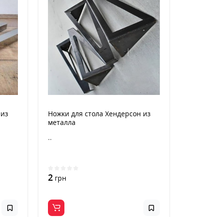
 из
Ножки для стола Хендерсон из
металла
..
2
грн