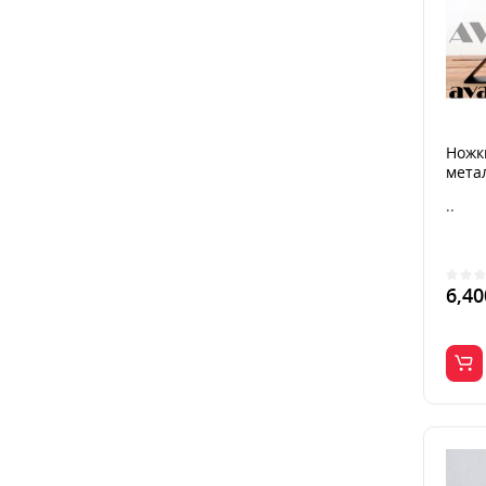
Ножки
мета
..
6,40