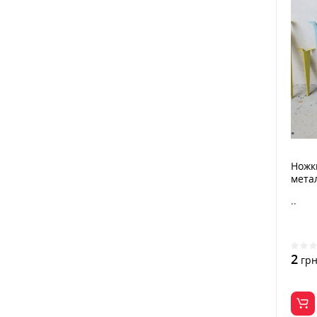
Ножк
мета
..
2
гр