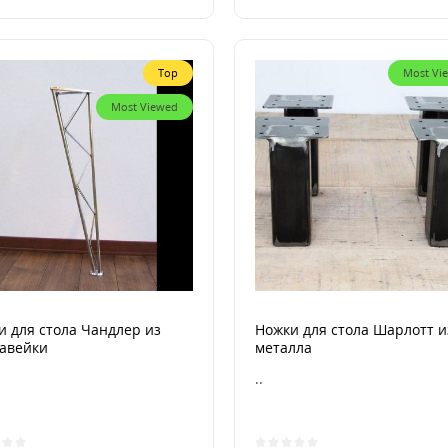
Top
Most Vi
Most Viewed
и для стола Чандлер из
Ножки для стола Шарлотт и
авейки
металла
..