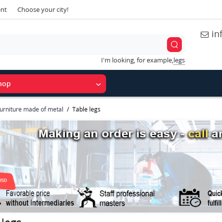
ent
Choose your city!
in
I'm looking, for example,
legs
hop
urniture made of metal
Table legs
 legs