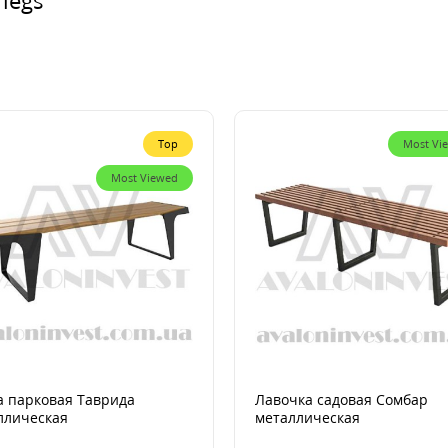
Top
Most Vi
Most Viewed
а парковая Таврида
Лавочка садовая Сомбар
ллическая
металлическая