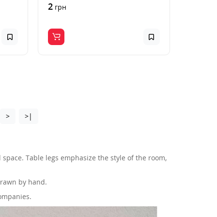
2
грн
>
>|
d space. Table legs emphasize the style of the room,
 drawn by hand.
companies.