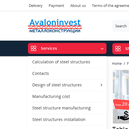
Delivery
Payment
About us
Terms of the agreem
Services
S
Calculation of steel structures
Home
F
Contacts
Design of steel structures
Manufacturing cost
Steel structure manufacturing
Steel structures installation
Table