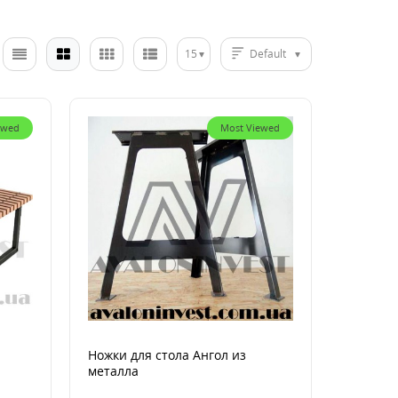
15
Default
ewed
Most Viewed
Ножки для стола Ангол из
металла