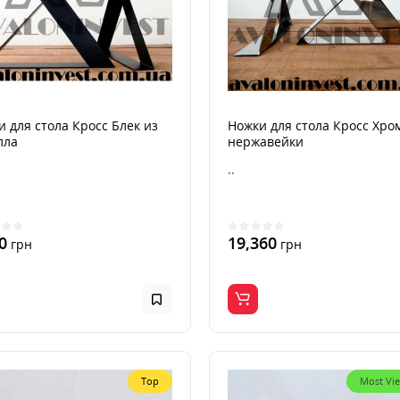
 для стола Кросс Блек из
Ножки для стола Кросс Хро
лла
нержавейки
..
0
19,360
грн
грн
Top
Most Vi