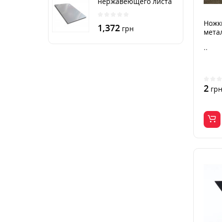
нержавеющего листа
250х500 мм размер
толщина 3 мм
Ножки
1,372
грн
мета
..
2
гр