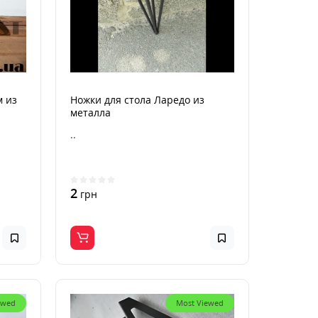
м из
Ножки для стола Ларедо из
металла
..
2
грн
ewed
Most Viewed