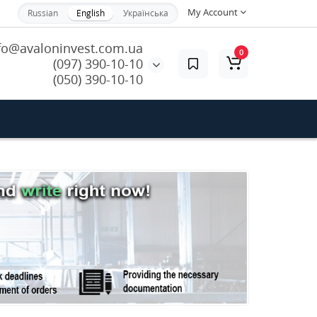
My Account
Russian
English
Українська
fo@avaloninvest.com.ua
0
(097) 390-10-10
(050) 390-10-10