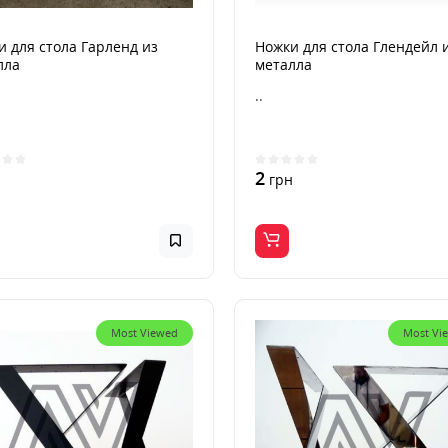
 для стола Гарленд из
Ножки для стола Глендейл 
лла
металла
..
2
н
грн
Most Viewed
Most Vi