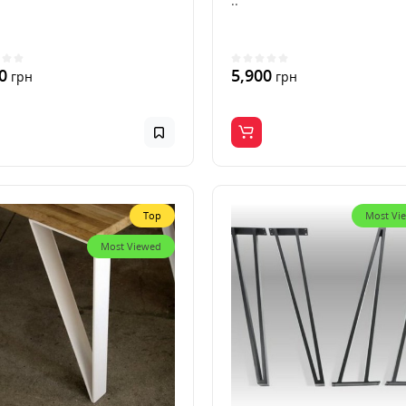
..
0
5,900
грн
грн
Top
Most Vi
Most Viewed