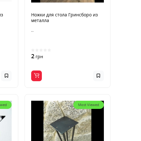
из
Ножки для стола Гринсборо из
металла
..
2
грн
ewed
Most Viewed