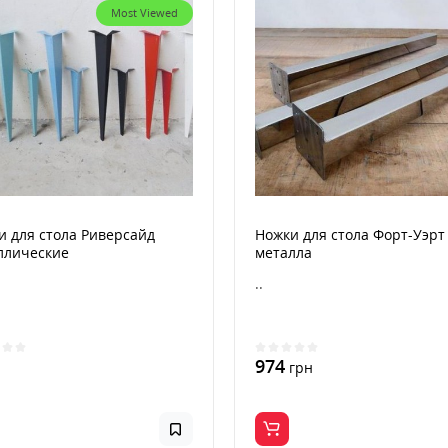
Most Viewed
и для стола Риверсайд
Ножки для стола Форт-Уэрт
ллические
металла
..
974
н
грн