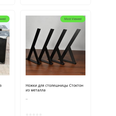
ewed
Most Viewed
з
Ножки для столешницы Стоктон
из металла
..