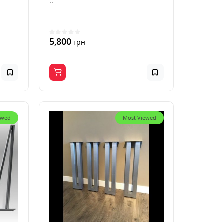
..
5,800
грн
ewed
Most Viewed