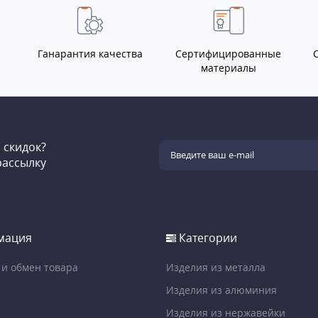
Ганарантия качества
Сертифицированные
материалы
и скидок?
рассылку
мация
Категории
 и обмен товара
Изделия из металла
Изделия из алюминия
Изделия из нержавейки