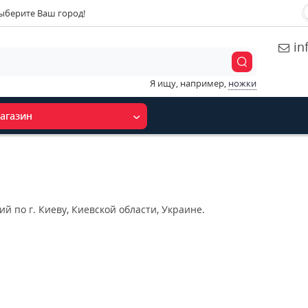
ыберите Ваш город!
in
Я ищу, например,
ножки
агазин
й по г. Киеву, Киевской области, Украине.