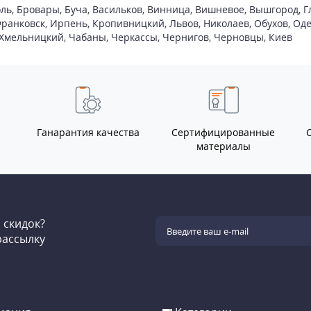
ль
,
Бровары
,
Буча
,
Васильков
,
Винница
,
Вишневое
,
Вышгород
,
Г
ранковск
,
Ирпень
,
Кропивницкий
,
Львов
,
Николаев
,
Обухов
,
Оде
Хмельницкий
,
Чабаны
,
Черкассы
,
Чернигов
,
Черновцы
,
Киев
Ганарантия качества
Сертифицированные
материалы
и скидок?
рассылку