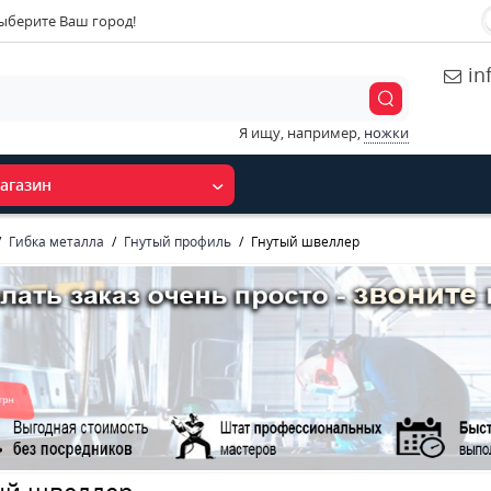
ыберите Ваш город!
in
Я ищу, например,
ножки
агазин
Гибка металла
Гнутый профиль
Гнутый швеллер
ый швеллер