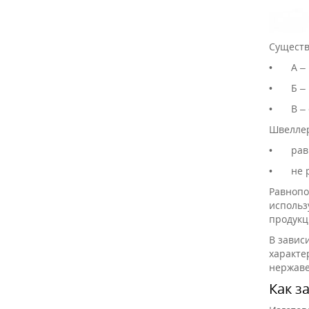
Существ
•
А –
•
Б –
•
В –
Швеллер
•
рав
•
не 
Равнопо
использ
продукц
В завис
характе
нержаве
Как з