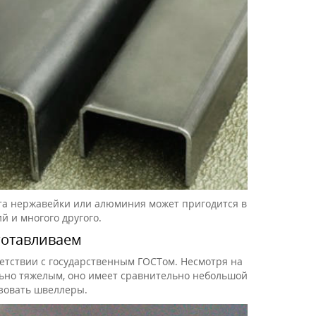
ста нержавейки или алюминия может пригодится в
й и многого другого.
готавливаем
етствии с государственным ГОСТом. Несмотря на
ольно тяжелым, оно имеет сравнительно небольшой
ьзовать швеллеры.