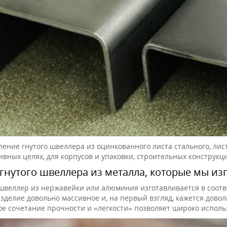
ление гнутого швеллера из оцинкованного листа стального, ли
ивных целях, для корпусов и упаковки, строительных конструкци
гнутого швеллера из металла, которые мы из
швеллер из нержавейки или алюминия изготавливается в соотв
 изделие довольно массивное и, на первый взгляд, кажется дов
кое сочетание прочности и «легкости» позволяет широко испол