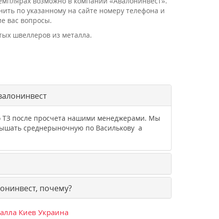
земплярах возможно в компании «Авалонинвест».
онить по указанному на сайте номеру телефона и
е вас вопросы.
тых швеллеров из металла.
валонинвест
о ТЗ после просчета нашими менеджерами. Мы
евышать среднерыночную по Василькову а
онинвест, почему?
талла Киев Украина