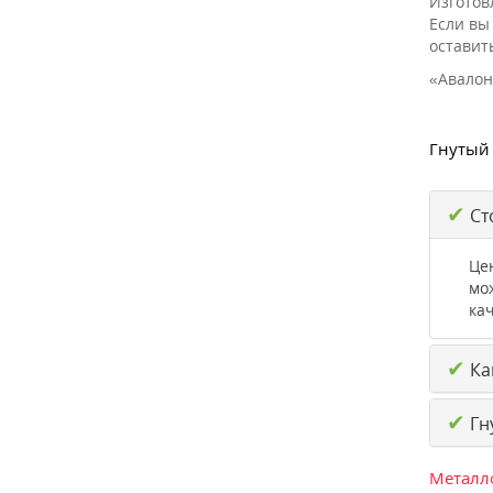
Изготов
Если вы
оставит
«Авалон
Гнутый 
✔
Ст
Це
мо
кач
✔
Как
✔
Гн
Металло