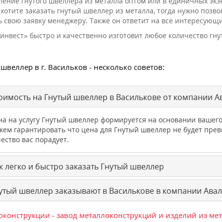
ление гнутого швеллера из металла оптом или в единичных эк
 хотите заказать гнутый швеллер из металла, тогда нужно позв
ь свою заявку менеджеру. Также он ответит на все интересующи
инвест» быстро и качественно изготовит любое количество гну
швеллер в г. Васильков - несколько советов:
оимость на Гнутый швеллер в Василькове от компании А
на на услугу Гнутый швеллер формируется на основании вашег
жем гарантировать что цена для Гнутый швеллер не будет пр
ество вас порадует.
 легко и быстро заказать Гнутый швеллер
утый швеллер заказывают в Василькове в компании Авал
конструкции - завод металлоконструкций и изделий из ме