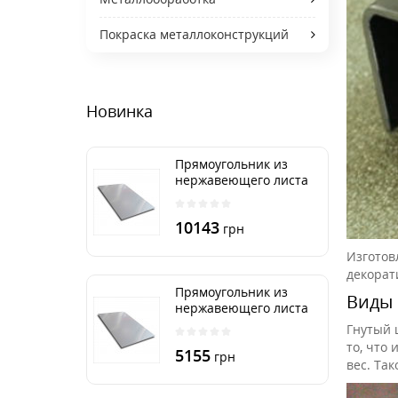
Покраска металлоконструкций
Новинка
Прямоугольник из
нержавеющего листа
500х2000 мм размер
толщина 3 мм
10143
грн
Изготов
декорат
Прямоугольник из
Виды 
нержавеющего листа
500х1000 мм размер
Гнутый 
толщина 3 мм
то, что
5155
грн
вес. Та