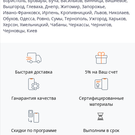
Борисполь
,
Бровары
,
Буча
,
Васильков
,
Винница
,
Вишневое
,
Вышгород
,
Глеваха
,
Днепр
,
Житомир
,
Запорожье
,
Ивано-Франковск
,
Ирпень
,
Кропивницкий
,
Львов
,
Николаев
,
Обухов
,
Одесса
,
Ровно
,
Сумы
,
Тернополь
,
Ужгород
,
Харьков
,
Херсон
,
Хмельницкий
,
Чабаны
,
Черкассы
,
Чернигов
,
Черновцы
,
Киев
Быстрая доставка
5% на Ваш счет
Ганарантия качества
Сертифицированные
материалы
Скидки по программе
Выполним в срок