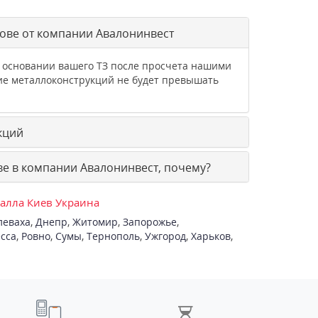
ове от компании Авалонинвест
а основании вашего ТЗ после просчета нашими
ие металлоконструкций не будет превышать
кций
е в компании Авалонинвест, почему?
талла Киев Украина
леваха
,
Днепр
,
Житомир
,
Запорожье
,
сса
,
Ровно
,
Сумы
,
Тернополь
,
Ужгород
,
Харьков
,