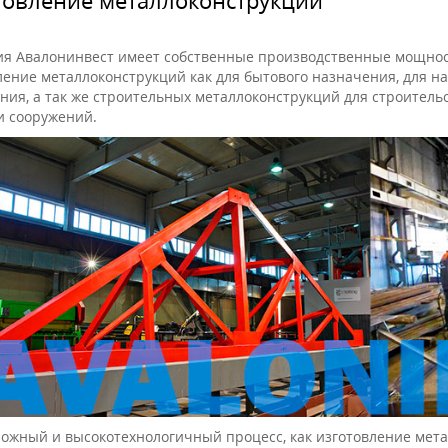
я Авалонинвест имеет собственные производственные мощнос
ление металлоконструкций как для бытового назначения, для 
ния, а так же строительных металлоконструкций для строител
и сооружений.
ложный и высокотехнологичный процесс, как изготовление мет