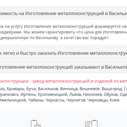
оимость на Изготовление металлоконструкций в Васильк
на на услугу Изготовление металлоконструкций формируется н
неджерами. Мы можем гарантировать что цена для Изготовлен
еднерыночную по Василькову а качество вас порадует.
к легко и быстро заказать Изготовление металлоконстру
готовление металлоконструкций заказывают в Васильков
конструкции - завод металлоконструкций и изделий из ме
ль
,
Бровары
,
Буча
,
Васильков
,
Винница
,
Вишневое
,
Вышгород
,
Г
ранковск
,
Ирпень
,
Кропивницкий
,
Львов
,
Николаев
,
Обухов
,
Оде
Хмельницкий
,
Чабаны
,
Черкассы
,
Чернигов
,
Черновцы
,
Киев