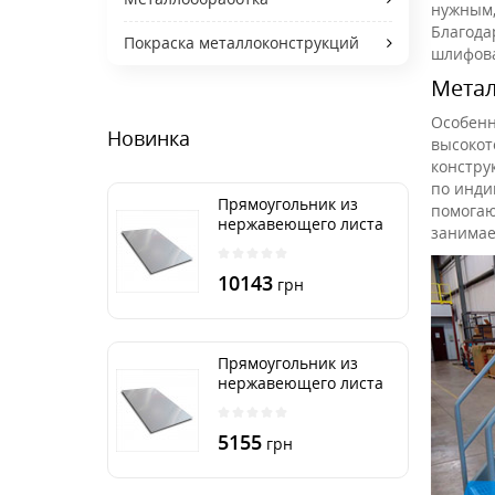
нужным,
Благода
Покраска металлоконструкций
шлифова
Метал
Особенн
Новинка
высокот
констру
по инди
Прямоугольник из
помогаю
нержавеющего листа
занимае
500х2000 мм размер
толщина 3 мм
10143
грн
Прямоугольник из
нержавеющего листа
500х1000 мм размер
толщина 3 мм
5155
грн