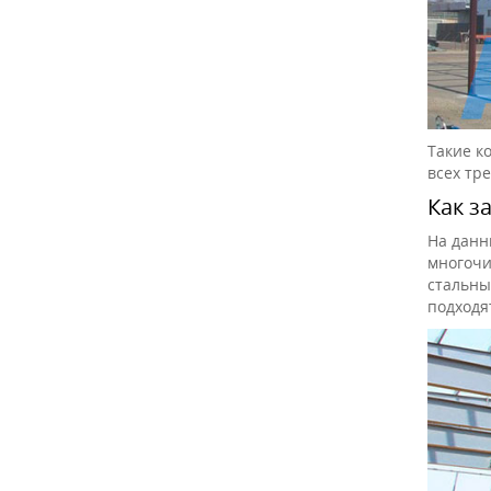
Такие к
всех тр
Как з
На данн
многочи
стальны
подходя