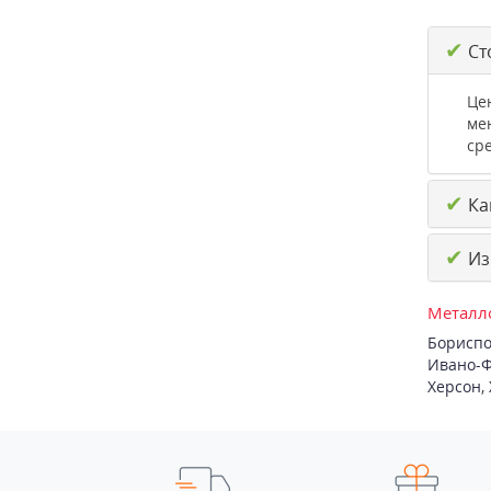
✔
Ст
Це
ме
ср
✔
Ка
✔
Из
Металло
Бориспо
Ивано-Ф
Херсон
,