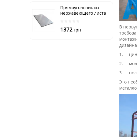
Прямоугольник из
нержавеющего листа
250х500 мм размер
толщина 3 мм
В перву
1372
грн
требова
монтажн
дизайна
1.
цин
2.
мол
3.
пол
Это нео
металло