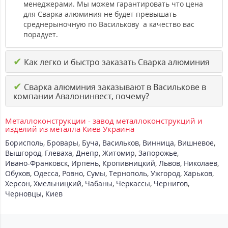
менеджерами. Мы можем гарантировать что цена
для Сварка алюминия не будет превышать
среднерыночную по Василькову а качество вас
порадует.
✔
Как легко и быстро заказать Сварка алюминия
✔
Сварка алюминия заказывают в Василькове в
компании Авалонинвест, почему?
Металлоконструкции - завод металлоконструкций и
изделий из металла Киев Украина
Борисполь
,
Бровары
,
Буча
,
Васильков
,
Винница
,
Вишневое
,
Вышгород
,
Глеваха
,
Днепр
,
Житомир
,
Запорожье
,
Ивано-Франковск
,
Ирпень
,
Кропивницкий
,
Львов
,
Николаев
,
Обухов
,
Одесса
,
Ровно
,
Сумы
,
Тернополь
,
Ужгород
,
Харьков
,
Херсон
,
Хмельницкий
,
Чабаны
,
Черкассы
,
Чернигов
,
Черновцы
,
Киев