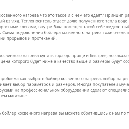
косвенного нагрева что это такое и с чем его едаят? Принцип 
ый взгляд. Теплоноситель отдает долю полученного тепла воде 
простыми словами, внутри бака помещен такой себе жидкостный
. Схема подключения бойлера косвенного нагрева тоже очень п
ии прорывов и протеканий.
косвенного нагрева купить гораздо проще и быстрее, но заказа
 цена которого будет ниже а качество выше и размеры будут с
проблема как выбрать бойлер косвенного нагрева, выбор на рын
ивает выбор параметров и размеров. Иногда покупателей муча
руками на профессиональном оборудовании сделают специалис
ем магазине.
ь бойлер косвенного нагрева вы можете обратившись к нам по 