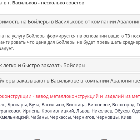
 в г. Васильков - несколько советов:
оимость на Бойлеры в Василькове от компании Авалони
на на услугу Бойлеры формируется на основании вашего ТЗ п
рантировать что цена для Бойлеры не будет превышать средне
радует.
к легко и быстро заказать Бойлеры
йлеры заказывают в Василькове в компании Авалонинве
конструкции - завод металлоконструкций и изделий из ме
ль
,
Бровары
,
Буча
,
Васильков
,
Винница
,
Вишневое
,
Вышгород
,
Г
ранковск
,
Ирпень
,
Кропивницкий
,
Львов
,
Николаев
,
Обухов
,
Оде
Хмельницкий
,
Чабаны
,
Черкассы
,
Чернигов
,
Черновцы
,
Киев