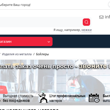
ыберите Ваш город!
in
Я ищу, например,
ножки
агазин
Изделия из металла
Бойлеры
ер косвенного нагрева