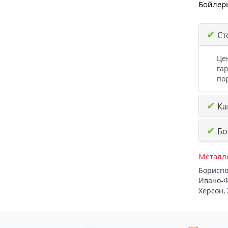
Бойлеры
✔
Ст
Це
га
по
✔
Ка
✔
Бо
Металло
Бориспо
Ивано-Ф
Херсон
,