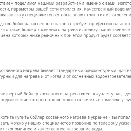
ствием поделимся нашими разработками именно с вами. Изгото
ости, параметры вашей сети отопления. Качественный водонаг
заказав его у специалистов которые знают толк в их изготовлени
дство бойлера косвенного нагрева требует профессионального 
 что такое бойлер косвенного нагрева используя качественные
 цена которых ниже рыночных при этом продукт будет соответ
косвенного нагрева бывает стандартный одноконтурный для на
турный для нагрева и от котла и от солнечных водонагревател
четвертый бойлер косвенного нагрева киев покупает у нас, сде
 подключение которого так же можно включить в комплекс услу
 хотите купить бойлер косвенного нагрева в украине - вы попал
азать можно у наших специалистов позвонив по телефону указа
ит экономичное и качественное нагревание воды.