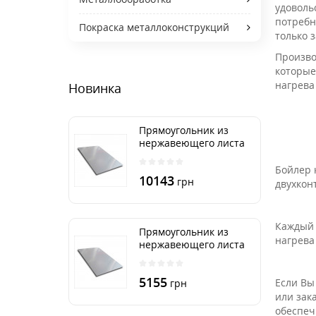
удоволь
потребн
Покраска металлоконструкций
только 
Произво
которые
нагрева
Новинка
Прямоугольник из
нержавеющего листа
500х2000 мм размер
толщина 3 мм
Бойлер 
10143
грн
двухкон
Каждый 
Прямоугольник из
нагрева
нержавеющего листа
500х1000 мм размер
толщина 3 мм
5155
Если Вы
грн
или зак
обеспеч