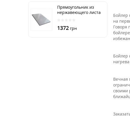
Прямоугольник из
нержавеющего листа
Бойлер 
250х500 мм размер
на перв
толщина 3 мм
Говоря 
1372
грн
бойлере
избежан
Бойлер 
нагрева
Вечная 
огранич
своими 
ближайш
Заказат