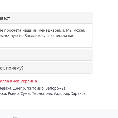
нвест
осле просчета нашими менеджерами. Мы можем
рыночную по Василькову а качество вас
ст, почему?
талла Киев Украина
леваха
,
Днепр
,
Житомир
,
Запорожье
,
сса
,
Ровно
,
Сумы
,
Тернополь
,
Ужгород
,
Харьков
,