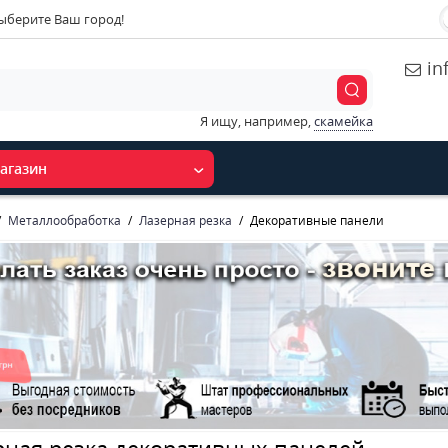
ыберите Ваш город!
in
Я ищу, например,
скамейка
агазин
Металлообработка
Лазерная резка
Декоративные панели
рная резка декоративных панелей