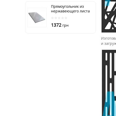
Прямоугольник из
нержавеющего листа
250х500 мм размер
толщина 3 мм
1372
грн
Изготов
и загруж