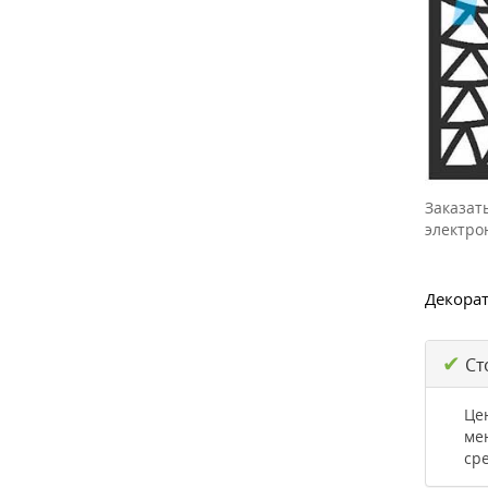
Заказат
электро
Декорат
✔
Ст
Це
ме
ср