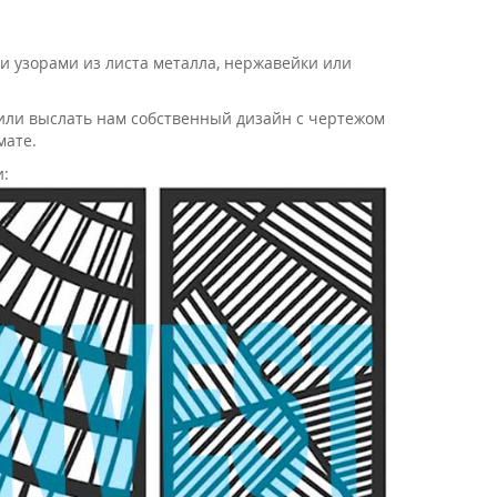
 узорами из листа металла, нержавейки или
или выслать нам собственный дизайн с чертежом
мате.
и: