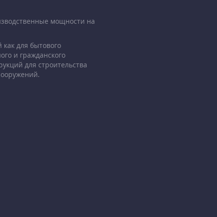
изводственные мощности на
 как для бытового
ого и гражданского
рукций для строительства
сооружений.