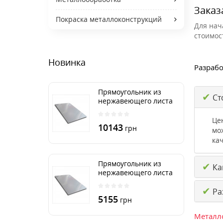
Заказ
Покраска металлоконструкций
Для нач
стоимос
Новинка
Разрабо
Прямоугольник из
✔
Ст
нержавеющего листа
500х2000 мм размер
толщина 3 мм
Це
10143
грн
мо
кач
Прямоугольник из
✔
Как
нержавеющего листа
500х1000 мм размер
✔
толщина 3 мм
Ра
5155
грн
Металло