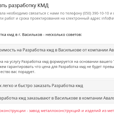
ать разработку КМД
ала необходимо связаться с нами по телефону (050) 390-10-10 
ти работ и срока проектирования на єлектронный адрес info@a
тка кмд в г. Васильков - несколько советов:
оимость на Разработка кмд в Василькове от компании А
на на услугу Разработка кмд формируется на основании вашег
жем гарантировать что цена для Разработка кмд не будет пре
ество вас порадует.
 легко и быстро заказать Разработка кмд
зработка кмд заказывают в Василькове в компании Авал
конструкции - завод металлоконструкций и изделий из ме