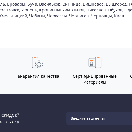
ль
,
Бровары
,
Буча
,
Васильков
,
Винница
,
Вишневое
,
Вышгород
,
Г
ранковск
,
Ирпень
,
Кропивницкий
,
Львов
,
Николаев
,
Обухов
,
Оде
Хмельницкий
,
Чабаны
,
Черкассы
,
Чернигов
,
Черновцы
,
Киев
Ганарантия качества
Сертифицированные
материалы
и скидок?
рассылку