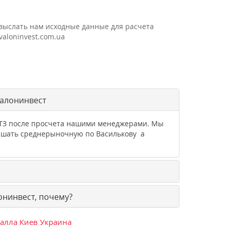
и выслать нам исходные данные для расчета
valoninvest.com.ua
валонинвест
о ТЗ после просчета нашими менеджерами. Мы
вышать среднерыночную по Василькову а
онинвест, почему?
талла Киев Украина