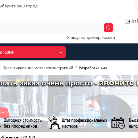
ыберите Ваш город!
in
Я ищу, например,
ножки
агазин
Проектирование металлоконструкций
Разработка кмд
аботка КМД