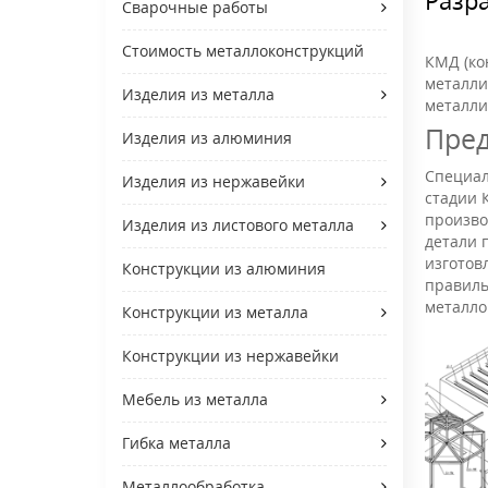
Сварочные работы
Стоимость металлоконструкций
КМД (ко
металли
Изделия из металла
металли
Пред
Изделия из алюминия
Специал
Изделия из нержавейки
стадии 
произво
Изделия из листового металла
детали 
изготов
Конструкции из алюминия
правиль
металло
Конструкции из металла
Конструкции из нержавейки
Мебель из металла
Гибка металла
Металлообработка