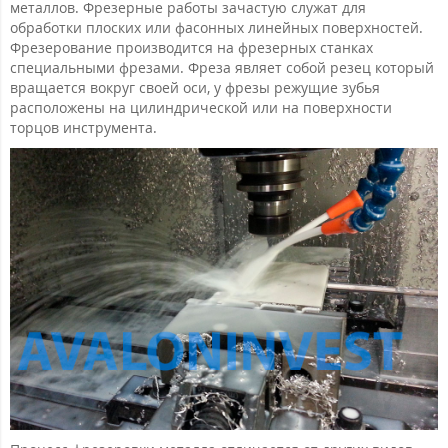
металлов. Фрезерные работы зачастую служат для
обработки плоских или фасонных линейных поверхностей.
Фрезерование производится на фрезерных станках
специальными фрезами. Фреза являет собой резец который
вращается вокруг своей оси, у фрезы режущие зубья
расположены на цилиндрической или на поверхности
торцов инструмента.