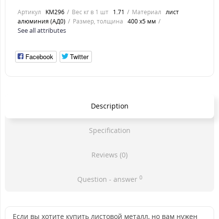
Артикул
KM296
Вес кг в 1 шт
1.71
Материал
лист
алюминия (АД0)
Размер, толщина
400 х5 мм
See all attributes
Facebook
Twitter
Description
Specification
Reviews (0)
0
Question - answer
Если вы хотите купить листовой металл, но вам нужен