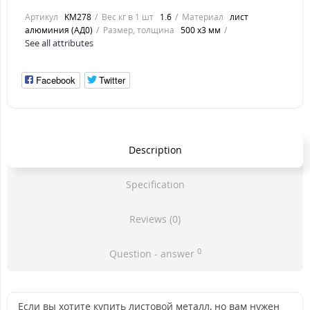
Артикул
KM278
Вес кг в 1 шт
1.6
Материал
лист
алюминия (АД0)
Размер, толщина
500 х3 мм
See all attributes
Facebook
Twitter
Description
Specification
Reviews (0)
0
Question - answer
Если вы хотите купить листовой металл, но вам нужен