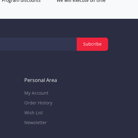
Program discounts
We will execute on time
Subcribe
Personal Area
My Account
Order History
Wish List
Newsletter