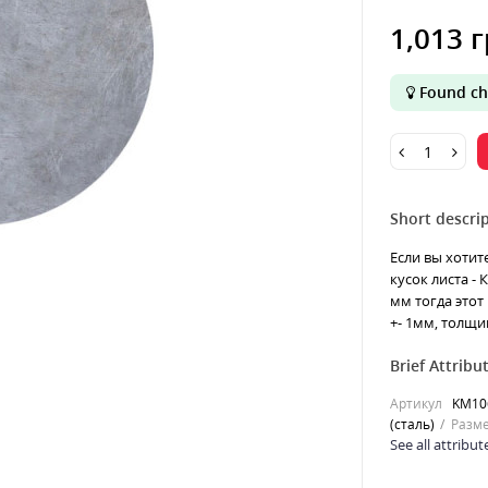
1,013 
Found ch
Short descrip
Если вы хотит
кусок листа -
мм тогда этот
+- 1мм, толщин
Brief Attribu
Артикул
KM10
(сталь)
Разме
See all attribut