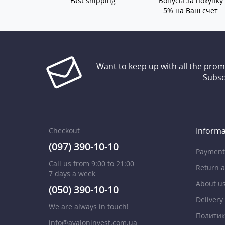
Fast shipping
Бонусы за покупку
5% на Ваш счет
Want to keep up with all the pro
Subsc
Informa
Checkout
(097) 390-10-10
Payment
Call us from 9:00 to 21:00
Return 
7 days a week
About u
(050) 390-10-10
Delivery
We are always in touch!
Политик
info@avaloninvest.com.ua