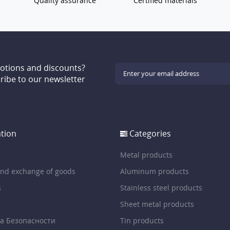
Quality assurance
Certified materials
motions and discounts?
ribe to our newsletter
tion
Categories
Metal products
and exchange of goods
Aluminum products
s
Stainless steel products
Sheet metal products
а Безопасности
Tin products