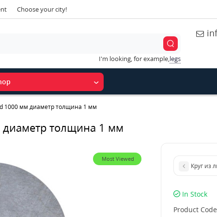
ent
Choose your city!
in
I'm looking, for example,
legs
hop
 d 1000 мм диаметр толщина 1 мм
м диаметр толщина 1 мм
Most Viewed
Круг из 
In Stock
Product Code