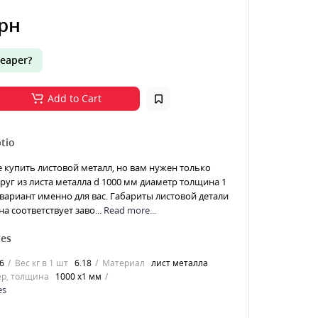
грн
eaper?
Add to Cart
tio
е купить листовой металл, но вам нужен только
 Круг из листа металла d 1000 мм диаметр толщина 1
 вариант именно для вас. Габариты листовой детали
а соответствует заво...
Read more...
tes
6
Вес кг в 1 шт
6.18
Материал
лист металла
р, толщина
1000 х1 мм
es