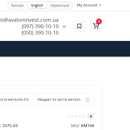
My Account
Russian
English
Українська
fo@avaloninvest.com.ua
0
(097) 390-10-10
(050) 390-10-10
листа металла d 800 мм диаметр толщина 1 мм
Квадрат из листа металла 200х200 мм размер толщи
0
:
3375-03
SKU:
KM106