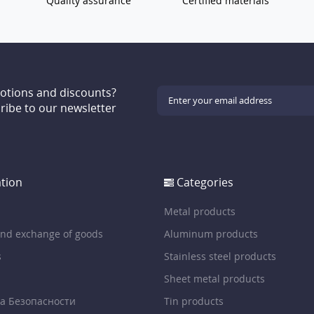
Quality assurance
Certified materials
motions and discounts?
ribe to our newsletter
tion
Categories
Metal products
and exchange of goods
Aluminum products
s
Stainless steel products
Sheet metal products
а Безопасности
Tin products