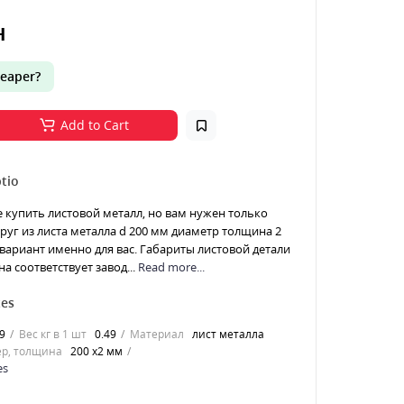
н
eaper?
Add to Cart
tio
е купить листовой металл, но вам нужен только
 Круг из листа металла d 200 мм диаметр толщина 2
 вариант именно для вас. Габариты листовой детали
а соответствует завод...
Read more...
tes
9
Вес кг в 1 шт
0.49
Материал
лист металла
р, толщина
200 х2 мм
es