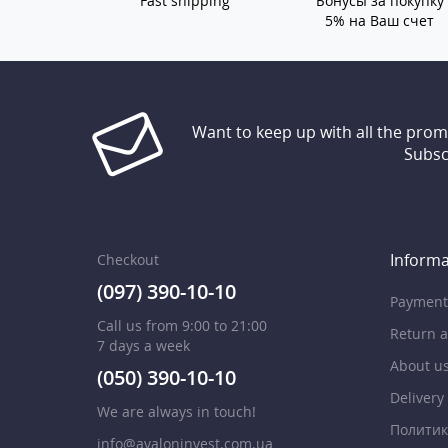
Fast shipping
Бонусы за покупку
5% на Ваш счет
Want to keep up with all the pro
Subsc
Informa
Checkout
(097) 390-10-10
Payment
Call us from 9:00 to 21:00
Return 
7 days a week
About u
(050) 390-10-10
Delivery
We are always in touch!
Политик
info@avaloninvest.com.ua