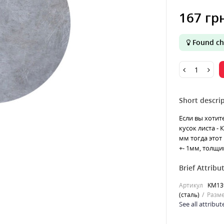
167 гр
Found ch
Short descrip
Если вы хотит
кусок листа -
мм тогда этот
+- 1мм, толщин
Brief Attribu
Артикул
KM13
(сталь)
Разме
See all attribut