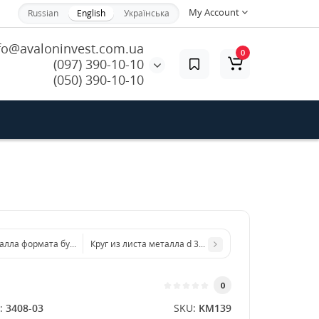
My Account
Russian
English
Українська
fo@avaloninvest.com.ua
0
(097) 390-10-10
(050) 390-10-10
алла формата бумаги А5 148 х 210 мм размер толщина 1,5 мм
Круг из листа металла d 300 мм диаметр толщина 2 
0
:
3408-03
SKU:
KM139