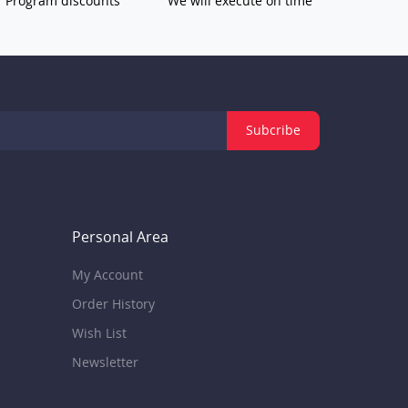
Program discounts
We will execute on time
Subcribe
Personal Area
My Account
Order History
Wish List
Newsletter