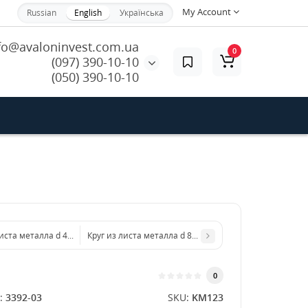
My Account
Russian
English
Українська
fo@avaloninvest.com.ua
0
(097) 390-10-10
(050) 390-10-10
листа металла d 400 мм диаметр толщина 1,5 мм
Круг из листа металла d 800 мм диаметр толщина 1,5
0
:
3392-03
SKU:
KM123