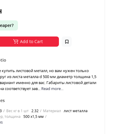
н
eaper?
Add to Cart
tio
е купить листовой металл, но вам нужен только
Круг из листа металла d 500 мм диаметр толщина 1,5
 вариант именно для вас. Габариты листовой детали
а соответствует зав...
Read more...
tes
3
Вес кг в 1 шт
2.32
Материал
лист металла
р, толщина
500 х1,5 мм
es