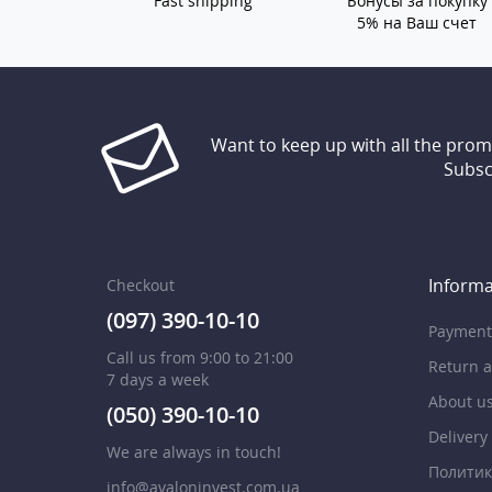
Fast shipping
Бонусы за покупку
5% на Ваш счет
Want to keep up with all the pro
Subsc
Informa
Checkout
(097) 390-10-10
Payment
Call us from 9:00 to 21:00
Return 
7 days a week
About u
(050) 390-10-10
Delivery
We are always in touch!
Политик
info@avaloninvest.com.ua