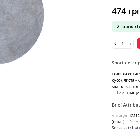
474 гр
Found ch
Short descrip
Если вы хотит
кусок листа - 
мм тогда этот
+- 1мм, толщин
Brief Attribu
Артикул
KM12
(сталь)
Разме
See all attribut