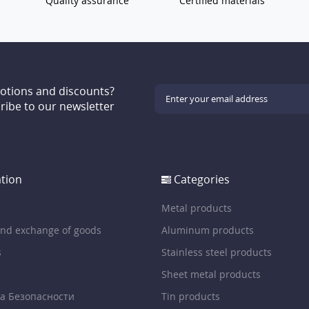
Quality assurance
Certified materials
motions and discounts?
ribe to our newsletter
tion
Categories
Metal products
and exchange of goods
Aluminum products
s
Stainless steel products
Sheet metal products
а Безопасности
Tin products