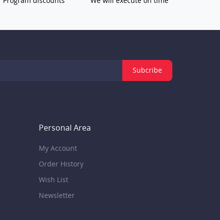
Program discounts
We will execute on time
Subcribe
Personal Area
My Account
Order History
Wish List
Newsletter