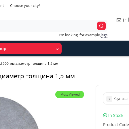
ent
Choose your city!
in
I'm looking, for example,
legs
hop
 d 500 мм диаметр толщина 1,5 мм
 диаметр толщина 1,5 мм
Most Viewed
Круг из 
In Stock
Product Code