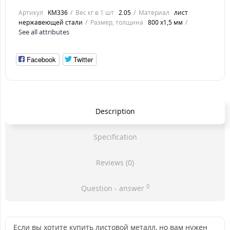
Артикул
KM336
Вес кг в 1 шт
2.05
Материал
лист
нержавеющей стали
Размер, толщина
800 х1,5 мм
See all attributes
Facebook
Twitter
Description
Specification
Reviews (0)
0
Question - answer
Если вы хотите купить листовой металл, но вам нужен