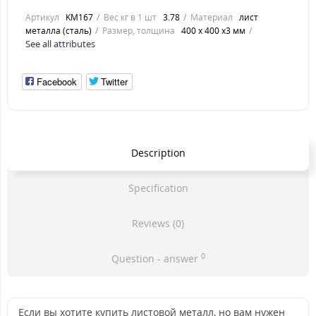
Артикул
KM167
Вес кг в 1 шт
3.78
Материал
лист
металла (сталь)
Размер, толщина
400 х 400 х3 мм
See all attributes
Facebook
Twitter
Description
Specification
Reviews (0)
0
Question - answer
Если вы хотите купить листовой металл, но вам нужен