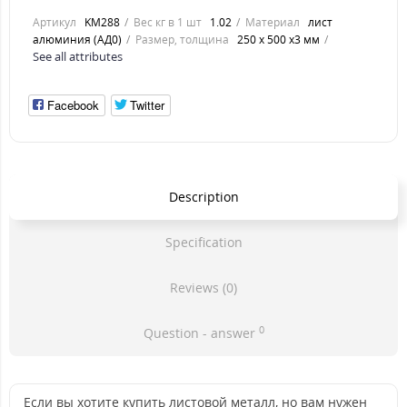
Артикул
KM288
Вес кг в 1 шт
1.02
Материал
лист
алюминия (АД0)
Размер, толщина
250 х 500 х3 мм
See all attributes
Facebook
Twitter
Description
Specification
Reviews (0)
0
Question - answer
Если вы хотите купить листовой металл, но вам нужен