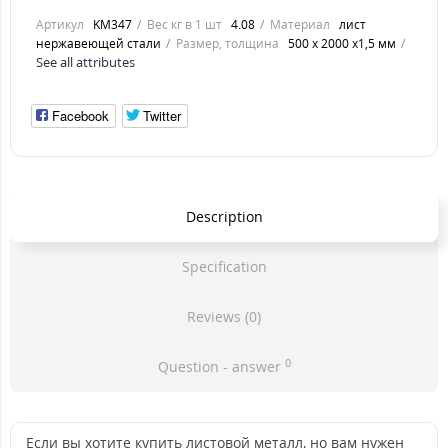
Артикул
KM347
Вес кг в 1 шт
4.08
Материал
лист
нержавеющей стали
Размер, толщина
500 х 2000 х1,5 мм
See all attributes
Facebook
Twitter
Description
Specification
Reviews (0)
0
Question - answer
Если вы хотите купить листовой металл, но вам нужен