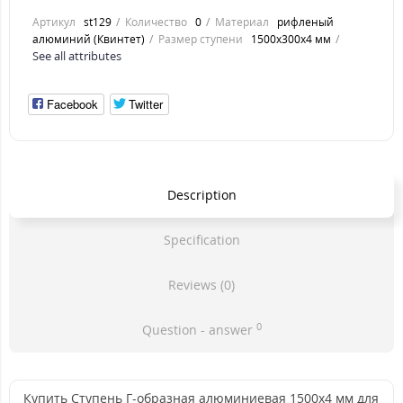
Артикул
st129
Количество
0
Материал
рифленый
алюминий (Квинтет)
Размер ступени
1500x300x4 мм
See all attributes
Facebook
Twitter
Description
Specification
Reviews (0)
0
Question - answer
Купить Ступень Г-образная алюминиевая 1500x4 мм для