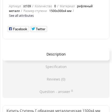
Артикул
st109
Количество
0
Материал
рифленый
металл
Размер ступени
1500x300x4 мм
See all attributes
Facebook
Twitter
Description
Specification
Reviews (0)
0
Question - answer
Купить Ступень Г-образная металлическая 1500x4 мм