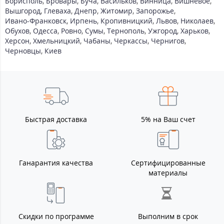
Борисполь
,
Бровары
,
Буча
,
Васильков
,
Винница
,
Вишневое
,
Вышгород
,
Глеваха
,
Днепр
,
Житомир
,
Запорожье
,
Ивано-Франковск
,
Ирпень
,
Кропивницкий
,
Львов
,
Николаев
,
Обухов
,
Одесса
,
Ровно
,
Сумы
,
Тернополь
,
Ужгород
,
Харьков
,
Херсон
,
Хмельницкий
,
Чабаны
,
Черкассы
,
Чернигов
,
Черновцы
,
Киев
Быстрая доставка
5% на Ваш счет
Ганарантия качества
Сертифицированные
материалы
Скидки по программе
Выполним в срок