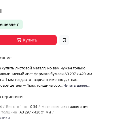
н
ешевле ?
Купить
сание
е купить листовой металл, но вам нужен только
 Алюминиевый лист формата бумаги А3 297 х 420 мм
а 1 мм тогда этот вариант именно для вас.
овой детали +- 1мм, толщина соо...
Читать далее...
ктеристики
4
Вес кг в 1 шт
0.34
Материал
лист алюминия
, толщина
А3 297 х 420 х1 мм
стики