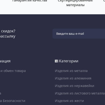
Ганарантия качества
Сертифицированные
материалы
и скидок?
рассылку
мация
Категории
 и обмен товара
Изделия из металла
Изделия из алюминия
Изделия из нержавейки
а
Изделия из листового металла
а Безопасности
Изделия из жести