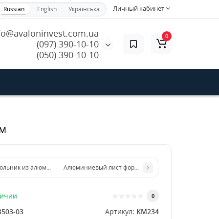
Личный кабинет
Russian
English
Українська
fo@avaloninvest.com.ua
0
(097) 390-10-10
(050) 390-10-10
мм
ольник из алюминиевого листа 500х2000 мм размер толщина 1 мм
Алюминиевый лист формата бумаги А4 210 х 297 мм
личии
0
3503-03
Артикул:
KM234