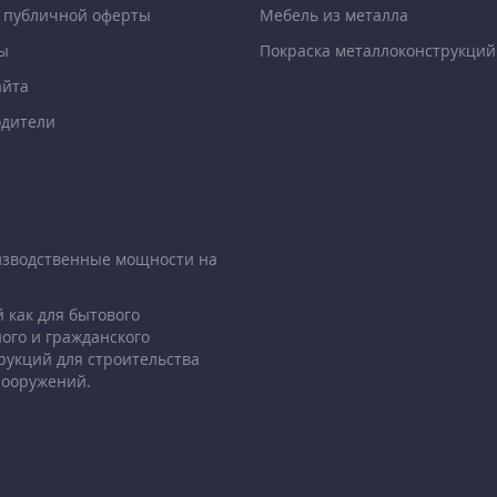
 публичной оферты
Мебель из металла
ы
Покраска металлоконструкций
айта
дители
изводственные мощности на
 как для бытового
ого и гражданского
рукций для строительства
сооружений.