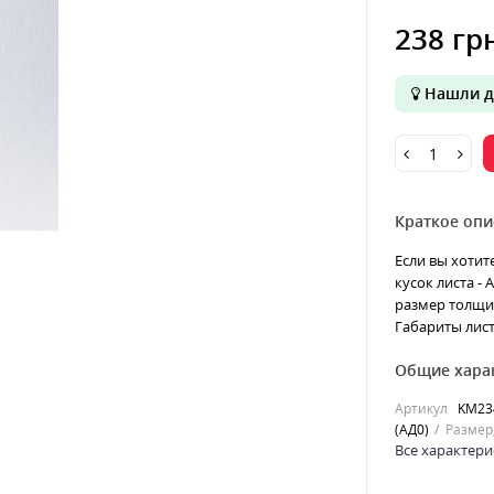
238 гр
Нашли д
Краткое опи
Если вы хотит
кусок листа -
размер толщин
Габариты лист
Общие хара
Артикул
KM23
(АД0)
Размер
Все характери