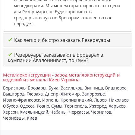
менеджерами. Мы можем гарантировать что цена
для Резервуары не будет превышать
среднерыночную по Броварам а качество вас
порадует.
✔
Как легко и быстро заказать Резервуары
✔
Резервуары заказывают в Броварах в
компании Авалонинвест, почему?
Металлоконструкции - завод металлоконструкций и
изделий из металла Киев Украина
Борисполь
,
Бровары
,
Буча
,
Васильков
,
Винница
,
Вишневое
,
Вышгород
,
Глеваха
,
Днепр
,
Житомир
,
Запорожье
,
Ивано-Франковск
,
Ирпень
,
Кропивницкий
,
Львов
,
Николаев
,
Обухов
,
Одесса
,
Ровно
,
Сумы
,
Тернополь
,
Ужгород
,
Харьков
,
Херсон
,
Хмельницкий
,
Чабаны
,
Черкассы
,
Чернигов
,
Черновцы
,
Киев