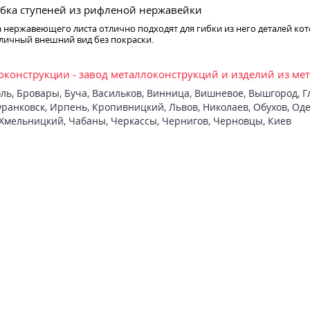
бка ступеней из рифленой нержавейки
 нержавеющего листа отлично подходят для гибки из него деталей ко
личный внешний вид без покраски.
конструкции - завод металлоконструкций и изделий из ме
ль
,
Бровары
,
Буча
,
Васильков
,
Винница
,
Вишневое
,
Вышгород
,
Г
ранковск
,
Ирпень
,
Кропивницкий
,
Львов
,
Николаев
,
Обухов
,
Оде
Хмельницкий
,
Чабаны
,
Черкассы
,
Чернигов
,
Черновцы
,
Киев