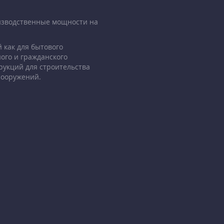
изводственные мощности на
 как для бытового
ого и гражданского
рукций для строительства
сооружений.