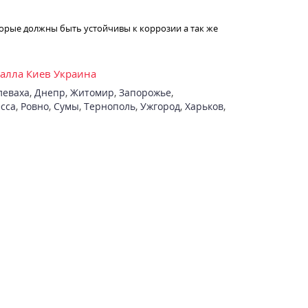
торые должны быть устойчивы к коррозии а так же
талла Киев Украина
леваха
,
Днепр
,
Житомир
,
Запорожье
,
сса
,
Ровно
,
Сумы
,
Тернополь
,
Ужгород
,
Харьков
,