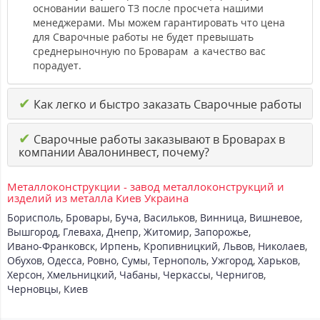
основании вашего ТЗ после просчета нашими
менеджерами. Мы можем гарантировать что цена
для Сварочные работы не будет превышать
среднерыночную по Броварам а качество вас
порадует.
✔
Как легко и быстро заказать Сварочные работы
✔
Сварочные работы заказывают в Броварах в
компании Авалонинвест, почему?
Металлоконструкции - завод металлоконструкций и
изделий из металла Киев Украина
Борисполь
,
Бровары
,
Буча
,
Васильков
,
Винница
,
Вишневое
,
Вышгород
,
Глеваха
,
Днепр
,
Житомир
,
Запорожье
,
Ивано-Франковск
,
Ирпень
,
Кропивницкий
,
Львов
,
Николаев
,
Обухов
,
Одесса
,
Ровно
,
Сумы
,
Тернополь
,
Ужгород
,
Харьков
,
Херсон
,
Хмельницкий
,
Чабаны
,
Черкассы
,
Чернигов
,
Черновцы
,
Киев