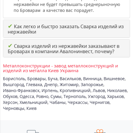
нержавейки не будет превышать среднерыночную
по Броварам а качество вас порадует.
✔
Как легко и быстро заказать Сварка изделий из
нержавейки
✔
Сварка изделий из нержавейки заказывают в
Броварах в компании Авалонинвест, почему?
Металлоконструкции - завод металлоконструкций и
изделий из металла Киев Украина
Борисполь
,
Бровары
,
Буча
,
Васильков
,
Винница
,
Вишневое
,
Вышгород
,
Глеваха
,
Днепр
,
Житомир
,
Запорожье
,
Ивано-Франковск
,
Ирпень
,
Кропивницкий
,
Львов
,
Николаев
,
Обухов
,
Одесса
,
Ровно
,
Сумы
,
Тернополь
,
Ужгород
,
Харьков
,
Херсон
,
Хмельницкий
,
Чабаны
,
Черкассы
,
Чернигов
,
Черновцы
,
Киев