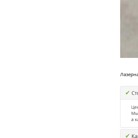
Лазерна
✔
Ст
Це
Мы
а к
✔
Как