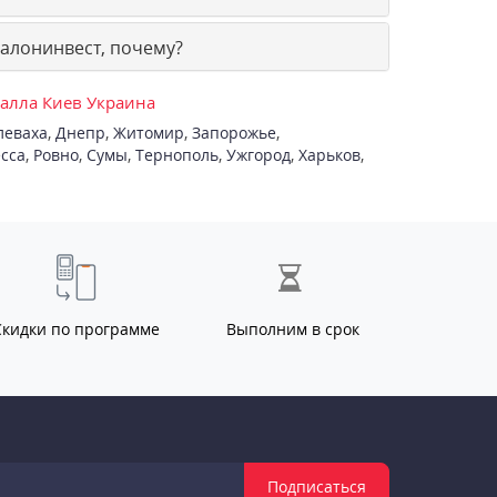
валонинвест, почему?
талла Киев Украина
леваха
,
Днепр
,
Житомир
,
Запорожье
,
сса
,
Ровно
,
Сумы
,
Тернополь
,
Ужгород
,
Харьков
,
Скидки по программе
Выполним в срок
Подписаться