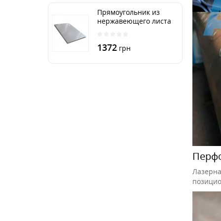
Прямоугольник из
нержавеющего листа
250х500 мм размер
толщина 3 мм
1372
грн
Перфо
Лазерна
позицио