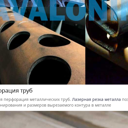
рация труб
я перфорация металлических труб.
Лазерная резка металла
поз
нирования и размеров вырезаемого контура в металле