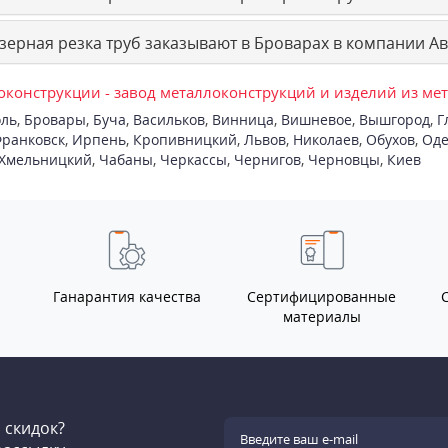
зерная резка труб заказывают в Броварах в компании А
конструкции - завод металлоконструкций и изделий из ме
ль
,
Бровары
,
Буча
,
Васильков
,
Винница
,
Вишневое
,
Вышгород
,
Г
ранковск
,
Ирпень
,
Кропивницкий
,
Львов
,
Николаев
,
Обухов
,
Оде
Хмельницкий
,
Чабаны
,
Черкассы
,
Чернигов
,
Черновцы
,
Киев
Ганарантия качества
Сертифицированные
материалы
и скидок?