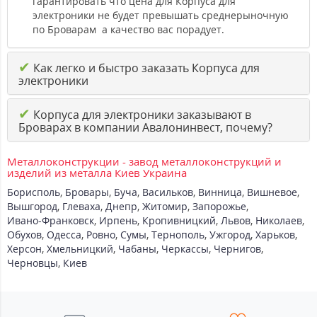
гарантировать что цена для Корпуса для
электроники не будет превышать среднерыночную
по Броварам а качество вас порадует.
✔
Как легко и быстро заказать Корпуса для
электроники
✔
Корпуса для электроники заказывают в
Броварах в компании Авалонинвест, почему?
Металлоконструкции - завод металлоконструкций и
изделий из металла Киев Украина
Борисполь
,
Бровары
,
Буча
,
Васильков
,
Винница
,
Вишневое
,
Вышгород
,
Глеваха
,
Днепр
,
Житомир
,
Запорожье
,
Ивано-Франковск
,
Ирпень
,
Кропивницкий
,
Львов
,
Николаев
,
Обухов
,
Одесса
,
Ровно
,
Сумы
,
Тернополь
,
Ужгород
,
Харьков
,
Херсон
,
Хмельницкий
,
Чабаны
,
Черкассы
,
Чернигов
,
Черновцы
,
Киев