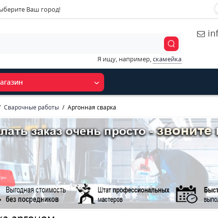
ыберите Ваш город!
in
Я ищу, например,
скамейка
агазин
Сварочные работы
Аргонная сварка
ка аргоном