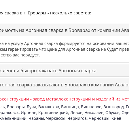
я сварка в г. Бровары - несколько советов:
оимость на Аргонная сварка в Броварах от компании Ав
на на услугу Аргонная сварка формируется на основании ваше
жем гарантировать что цена для Аргонная сварка не будет п
ество вас порадует.
 легко и быстро заказать Аргонная сварка
гонная сварка заказывают в Броварах в компании Авало
конструкции - завод металлоконструкций и изделий из ме
ль
,
Бровары
,
Буча
,
Васильков
,
Винница
,
Вишневое
,
Вышгород
,
Г
ранковск
,
Ирпень
,
Кропивницкий
,
Львов
,
Николаев
,
Обухов
,
Оде
Хмельницкий
,
Чабаны
,
Черкассы
,
Чернигов
,
Черновцы
,
Киев