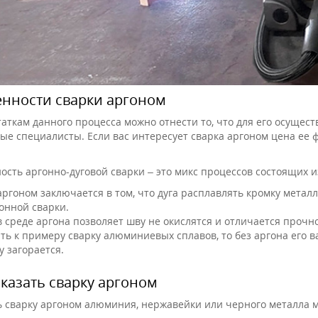
нности сварки аргоном
таткам данного процесса можно отнести то, что для его осуще
ые специалисты. Если вас интересует сварка аргоном цена ее 
ость аргонно-дуговой сварки – это микс процессов состоящих из
аргоном заключается в том, что дуга расплавлять кромку металл
гонной сварки.
в среде аргона позволяет шву не окислятся и отличается проч
ять к примеру сварку алюминиевых сплавов, то без аргона его в
у загорается.
аказать сварку аргоном
ь сварку аргоном алюминия, нержавейки или черного металла м