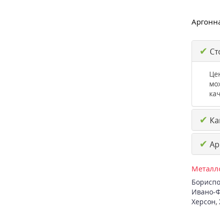
Аргонна
✔
Ст
Це
мо
кач
✔
Как
✔
Ар
Металло
Бориспо
Ивано-Ф
Херсон
,