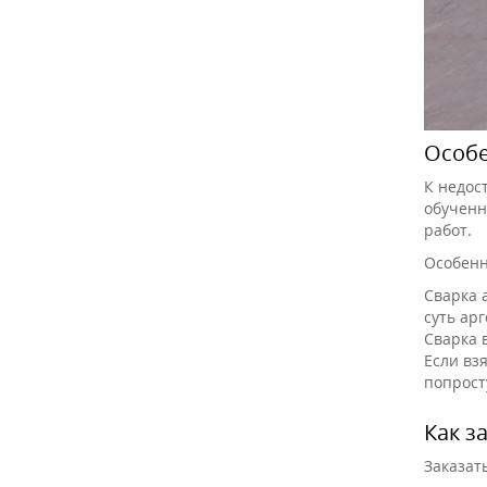
Особе
К недос
обученн
работ.
Особенн
Сварка 
суть ар
Сварка 
Если вз
попрост
Как з
Заказат