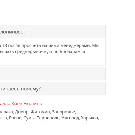
алонинвест
го ТЗ после просчета нашими менеджерами. Мы
ревышать среднерыночную по Броварам а
нинвест, почему?
талла Киев Украина
леваха
,
Днепр
,
Житомир
,
Запорожье
,
сса
,
Ровно
,
Сумы
,
Тернополь
,
Ужгород
,
Харьков
,