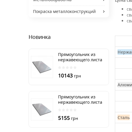
Цена св
св
Покраска металлоконструкций
св
св
Новинка
Нержа
Прямоугольник из
нержавеющего листа
500х2000 мм размер
толщина 3 мм
10143
грн
Алюми
Прямоугольник из
нержавеющего листа
500х1000 мм размер
толщина 3 мм
5155
Сталь
грн