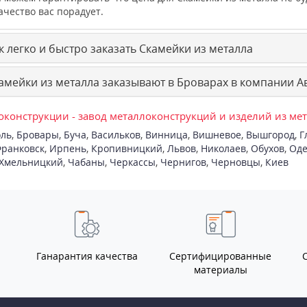
ачество вас порадует.
 легко и быстро заказать Скамейки из металла
амейки из металла заказывают в Броварах в компании А
конструкции - завод металлоконструкций и изделий из ме
ль
,
Бровары
,
Буча
,
Васильков
,
Винница
,
Вишневое
,
Вышгород
,
Г
ранковск
,
Ирпень
,
Кропивницкий
,
Львов
,
Николаев
,
Обухов
,
Оде
Хмельницкий
,
Чабаны
,
Черкассы
,
Чернигов
,
Черновцы
,
Киев
Ганарантия качества
Сертифицированные
материалы