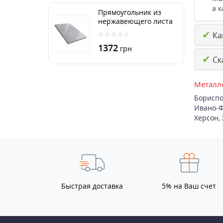
а к
Прямоугольник из
нержавеющего листа
250х500 мм размер
✔
Как
толщина 3 мм
1372
грн
✔
Ск
Металло
Бориспо
Ивано-Ф
Херсон
,
Быстрая доставка
5% на Ваш счет