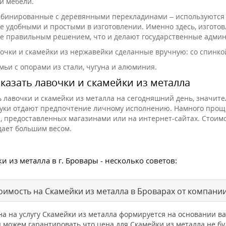
й мебели.
бинированные с деревянными перекладинами – используются на 
е удобными и простыми в изготовлении. Именно здесь, изготовл
е правильным решением, что и делают государственные админи
очки и скамейки из нержавейки сделанные вручную: со спинкой 
мьи с опорами из стали, чугуна и алюминия.
аказать лавочки и скамейки из металла
ь лавочки и скамейки из металла на сегодняшний день, значит
руки отдают предпочтение личному исполнению. Намного прощ
, предоставленных магазинами или на интернет-сайтах. Стоимо
дает большим весом.
и из металла в г. Бровары - несколько советов:
оимость на Скамейки из металла в Броварах от компани
на на услугу Скамейки из металла формируется на основании 
 можем гарантировать что цена для Скамейки из металла не 