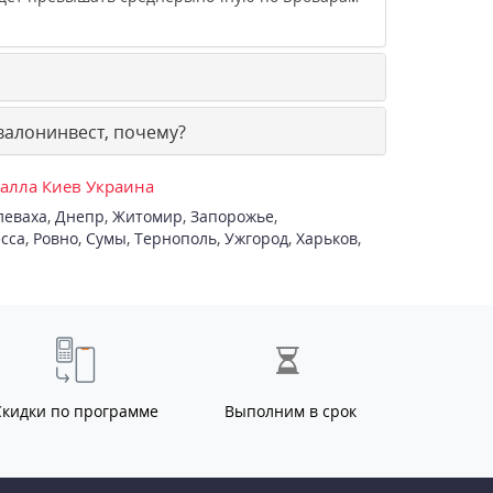
валонинвест, почему?
талла Киев Украина
леваха
,
Днепр
,
Житомир
,
Запорожье
,
сса
,
Ровно
,
Сумы
,
Тернополь
,
Ужгород
,
Харьков
,
Скидки по программе
Выполним в срок