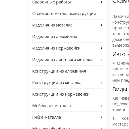
Сварочные работы
Стоимость металлоконструкций
Лавочки 
констру
Изделия из металла
проще з
качеств
Изделия из алюминия
даже бе
выдержи
Изделия из нержавейки
Изгот
Изделия из листового металла
Индивид
время и
Конструкции из алюминия
за твер
или пле
Конструкции из металла
Виды 
Конструкции из нержавейки
Как изв
подлоко
Мебель из металла
количес
Гибка металла
1.
Ков
мастерс
Металлообработка