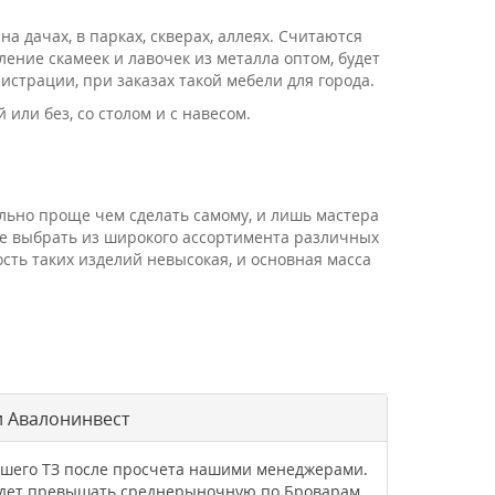
дачах, в парках, скверах, аллеях. Считаются
ение скамеек и лавочек из металла оптом, будет
страции, при заказах такой мебели для города.
или без, со столом и с навесом.
ельно проще чем сделать самому, и лишь мастера
е выбрать из широкого ассортимента различных
сть таких изделий невысокая, и основная масса
и Авалонинвест
вашего ТЗ после просчета нашими менеджерами.
будет превышать среднерыночную по Броварам