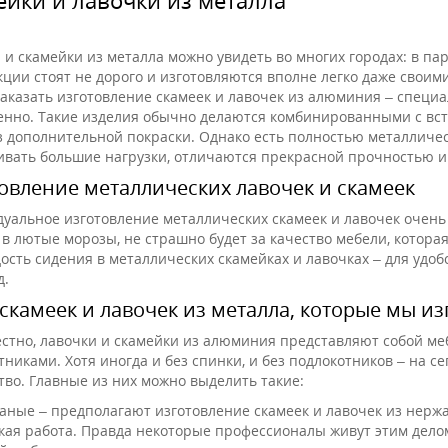
и скамейки из металла можно увидеть во многих городах: в парк
кции стоят не дорого и изготовляются вполне легко даже своим
аказать изготовление скамеек и лавочек из алюминия – специа
енно. Такие изделия обычно делаются комбинированными с вст
з дополнительной покраски. Однако есть полностью металличес
вать большие нагрузки, отличаются прекрасной прочностью и 
овление металлических лавочек и скамеек
уальное изготовление металлических скамеек и лавочек очень у
 в лютые морозы, не страшно будет за качество мебели, котора
дость сидения в металлических скамейках и лавочках – для удоб
д.
скамеек и лавочек из металла, которые мы и
естно, лавочки и скамейки из алюминия представляют собой меб
тниками. Хотя иногда и без спинки, и без подлокотников – на 
тво. Главные из них можно выделить такие:
аные – предполагают изготовление скамеек и лавочек из нержа
кая работа. Правда некоторые профессионалы живут этим дело