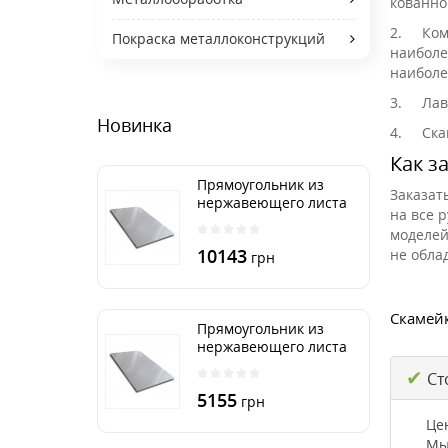
кованно
2.
Ком
Покраска металлоконструкций
наиболе
наиболе
3.
Лав
Новинка
4.
Ска
Как з
Прямоугольник из
Заказат
нержавеющего листа
на все 
500х2000 мм размер
моделей
толщина 3 мм
10143
не обла
грн
Скамейк
Прямоугольник из
нержавеющего листа
500х1000 мм размер
✔
Ст
толщина 3 мм
5155
грн
Це
Мы