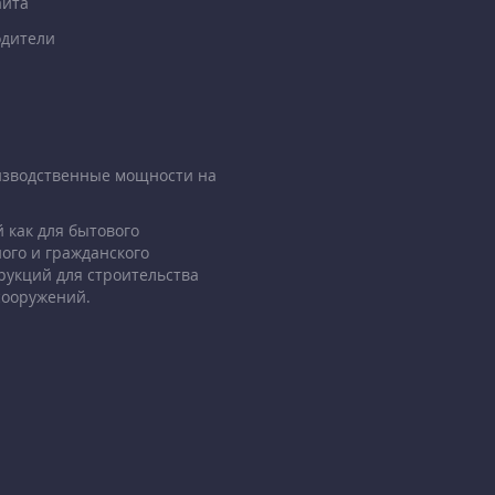
айта
дители
изводственные мощности на
 как для бытового
ого и гражданского
рукций для строительства
сооружений.