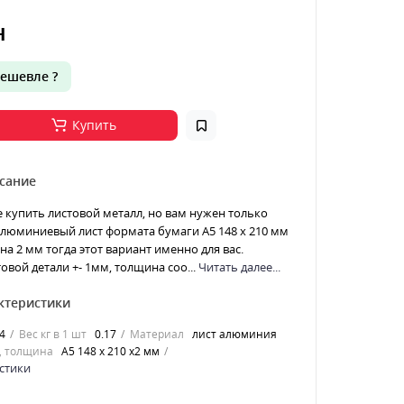
н
ешевле ?
Купить
сание
е купить листовой металл, но вам нужен только
 Алюминиевый лист формата бумаги А5 148 х 210 мм
а 2 мм тогда этот вариант именно для вас.
овой детали +- 1мм, толщина соо...
Читать далее...
ктеристики
4
Вес кг в 1 шт
0.17
Материал
лист алюминия
, толщина
А5 148 х 210 х2 мм
стики