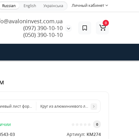
Личный кабинет
Russian
English
Українська
fo@avaloninvest.com.ua
0
(097) 390-10-10
(050) 390-10-10
мм
евый лист формата бумаги А4 210 х 297 мм размер толщина 2 мм
Круг из алюминиевого листа d 200 мм диаметр толщ
личии
0
3543-03
Артикул:
KM274