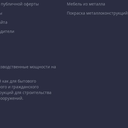
 публичной оферты
Мебель из металла
ы
Покраска металлоконструкций
айта
дители
изводственные мощности на
 как для бытового
ого и гражданского
рукций для строительства
сооружений.