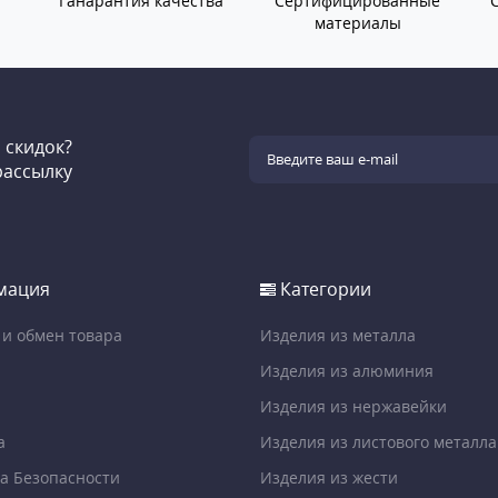
Ганарантия качества
Сертифицированные
материалы
и скидок?
рассылку
мация
Категории
 и обмен товара
Изделия из металла
Изделия из алюминия
Изделия из нержавейки
а
Изделия из листового металла
а Безопасности
Изделия из жести