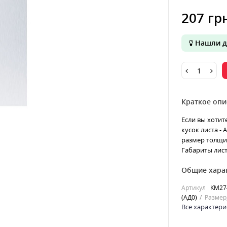
207 гр
Нашли д
Краткое опи
Если вы хотит
кусок листа -
размер толщин
Габариты лист
Общие хара
Артикул
KM27
(АД0)
Размер
Все характери