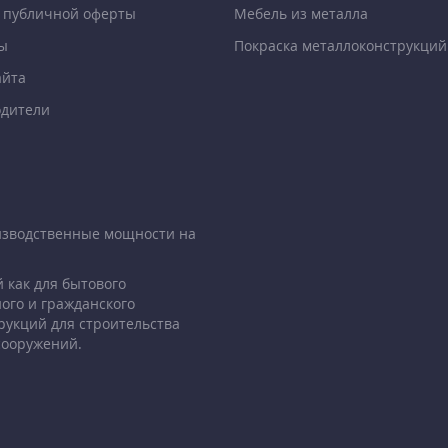
 публичной оферты
Мебель из металла
ы
Покраска металлоконструкций
айта
дители
изводственные мощности на
 как для бытового
ого и гражданского
рукций для строительства
сооружений.