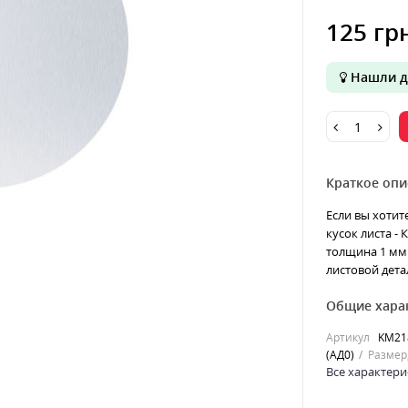
125 гр
Нашли д
Краткое опи
Если вы хотит
кусок листа -
толщина 1 мм 
листовой детал
Общие хара
Артикул
KM21
(АД0)
Размер
Все характери