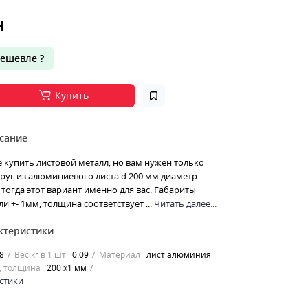
н
ешевле ?
Купить
сание
е купить листовой металл, но вам нужен только
 Круг из алюминиевого листа d 200 мм диаметр
тогда этот вариант именно для вас. Габариты
и +- 1мм, толщина соответствует ...
Читать далее...
ктеристики
8
Вес кг в 1 шт
0.09
Материал
лист алюминия
, толщина
200 х1 мм
стики