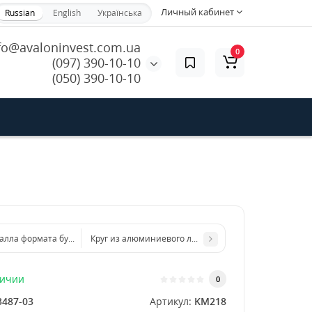
Личный кабинет
Russian
English
Українська
fo@avaloninvest.com.ua
0
(097) 390-10-10
(050) 390-10-10
алла формата бумаги А5 148 х 210 мм размер толщина 8 мм
Круг из алюминиевого листа d 300 мм диаметр толщ
личии
0
3487-03
Артикул:
KM218