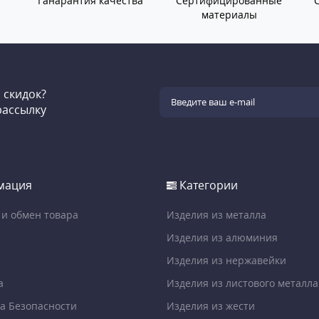
Ганарантия качества
Сертифицированные
материалы
и скидок?
рассылку
мация
Категории
 и обмен товара
Изделия из металла
Изделия из алюминия
Изделия из нержавейки
а
Изделия из листового металла
а Безопасности
Изделия из жести