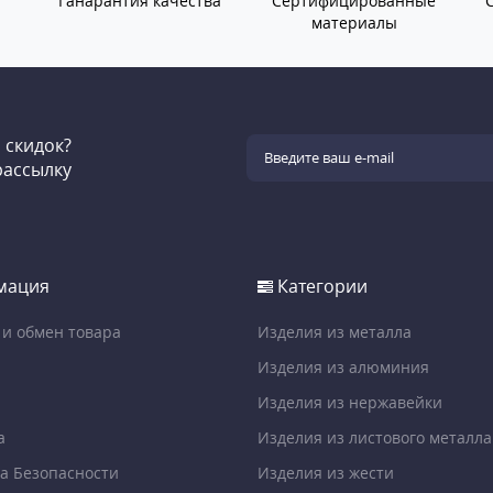
Ганарантия качества
Сертифицированные
материалы
и скидок?
рассылку
мация
Категории
 и обмен товара
Изделия из металла
Изделия из алюминия
Изделия из нержавейки
а
Изделия из листового металла
а Безопасности
Изделия из жести