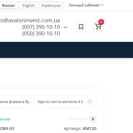
Личный кабинет
Russian
English
Українська
fo@avaloninvest.com.ua
0
(097) 390-10-10
(050) 390-10-10
алла формата бумаги А5 148 х 210 мм размер толщина 1 мм
Круг из листа металла d 300 мм диаметр толщина 1,5
личии
0
3389-03
Артикул:
KM120