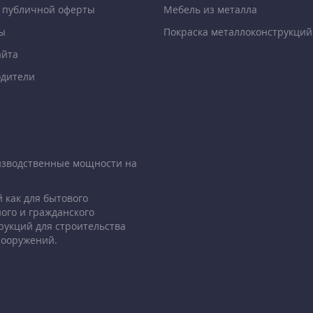
 публичной оферты
Мебель из металла
ы
Покраска металлоконструкций
айта
дители
изводственные мощности на
 как для бытового
ого и гражданского
рукций для строительства
сооружений.