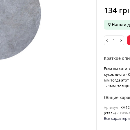
134 гр
Нашли д
Краткое опи
Если вы хотит
кусок листа - 
мм тогда этот
+- 1мм, толщин
Общие хара
Артикул
KM12
(сталь)
Разме
Все характери