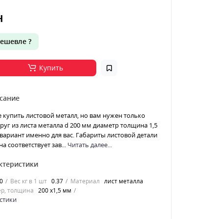
н
ешевле ?
Купить
сание
е купить листовой металл, но вам нужен только
Круг из листа металла d 200 мм диаметр толщина 1,5
 вариант именно для вас. Габариты листовой детали
а соответствует зав...
Читать далее...
ктеристики
0
Вес кг в 1 шт
0.37
Материал
лист металла
р, толщина
200 х1,5 мм
стики