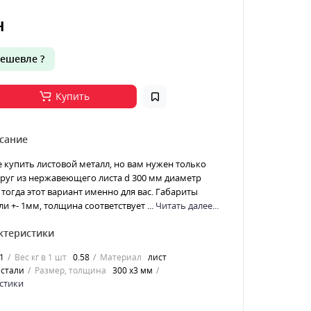
н
ешевле ?
Купить
сание
е купить листовой металл, но вам нужен только
 Круг из нержавеющего листа d 300 мм диаметр
тогда этот вариант именно для вас. Габариты
и +- 1мм, толщина соответствует ...
Читать далее...
ктеристики
1
Вес кг в 1 шт
0.58
Материал
лист
стали
Размер, толщина
300 х3 мм
стики