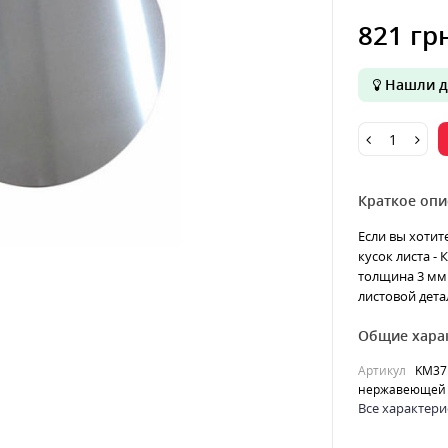
821 гр
Нашли д
Краткое опи
Если вы хотит
кусок листа -
толщина 3 мм 
листовой детал
Общие хара
Артикул
KM37
нержавеющей 
Все характери