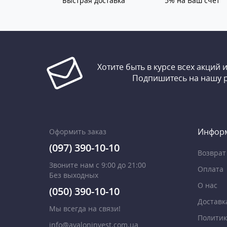
Быстрая доставка
5% на Ваш счет
Хотите быть в курсе всех акций 
Подпишитесь на нашу 
Инфор
Оформить заказ
(097) 390-10-10
Возврат
Звоните нам с 9:00 до 21:00
Оплата
Без выходных
О нас
(050) 390-10-10
Доставк
Мы всегда на связи!
Политик
info@avaloninvest.com.ua