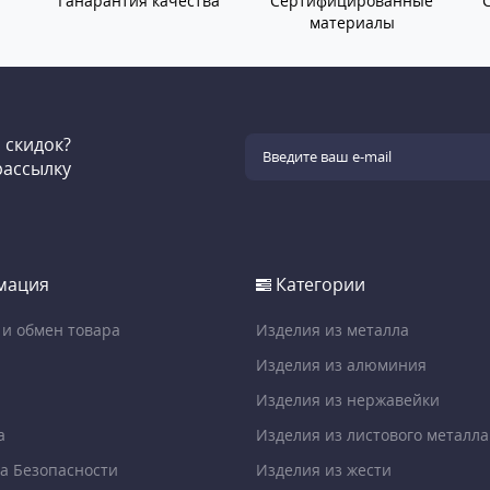
Ганарантия качества
Сертифицированные
материалы
и скидок?
рассылку
мация
Категории
 и обмен товара
Изделия из металла
Изделия из алюминия
Изделия из нержавейки
а
Изделия из листового металла
а Безопасности
Изделия из жести