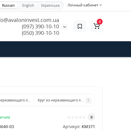
Личный кабинет
Russian
English
Українська
fo@avaloninvest.com.ua
0
(097) 390-10-10
(050) 390-10-10
 нержавеющего листа d 200 мм диаметр толщина 3 мм
Круг из нержавеющего листа d 400 мм диаметр толщ
личии
0
3640-03
Артикул:
KM371