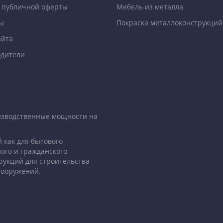
 публичной оферты
Мебель из металла
ы
Покраска металлоконструкций
айта
дители
изводственные мощности на
 как для бытового
ого и гражданского
рукций для строительства
сооружений.