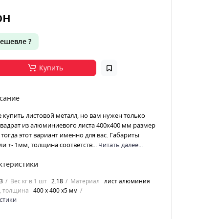
рн
ешевле ?
Купить
сание
е купить листовой металл, но вам нужен только
 Квадрат из алюминиевого листа 400х400 мм размер
тогда этот вариант именно для вас. Габариты
ли +- 1мм, толщина соответств...
Читать далее...
ктеристики
3
Вес кг в 1 шт
2.18
Материал
лист алюминия
, толщина
400 х 400 х5 мм
стики