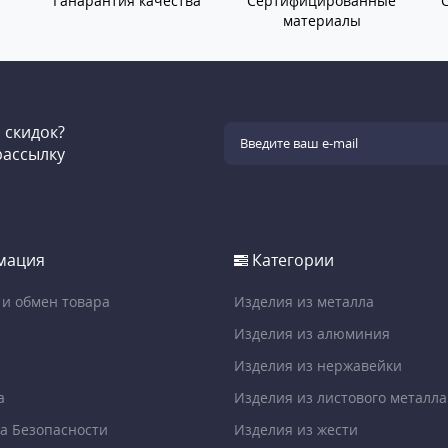
Ганарантия качества
Сертифицированные
материалы
и скидок?
рассылку
мация
Категории
 и обмен товара
Изделия из металла
Изделия из алюминия
Изделия из нержавейки
а
Изделия из листового металла
а Безопасности
Изделия из жести