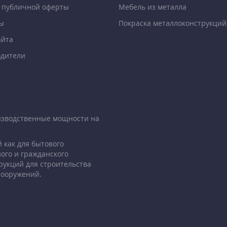
 публичной оферты
Мебель из металла
ы
Покраска металлоконструкций
айта
дители
изводственные мощности на
 как для бытового
ого и гражданского
рукций для строительства
сооружений.