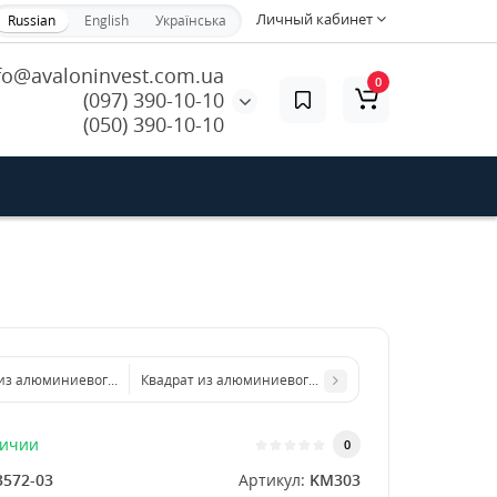
Личный кабинет
Russian
English
Українська
fo@avaloninvest.com.ua
0
(097) 390-10-10
(050) 390-10-10
из алюминиевого листа 300х300 мм размер толщина 5 мм
Квадрат из алюминиевого листа 500х500 мм размер 
личии
0
3572-03
Артикул:
KM303