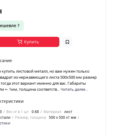
н
ешевле ?
Купить
сание
е купить листовой металл, но вам нужен только
 Квадрат из нержавеющего листа 500х500 мм размер
тогда этот вариант именно для вас. Габариты
ли +- 1мм, толщина соответств...
Читать далее...
ктеристики
3
Вес кг в 1 шт
0.68
Материал
лист
стали
Размер, толщина
500 х 500 х1 мм
стики