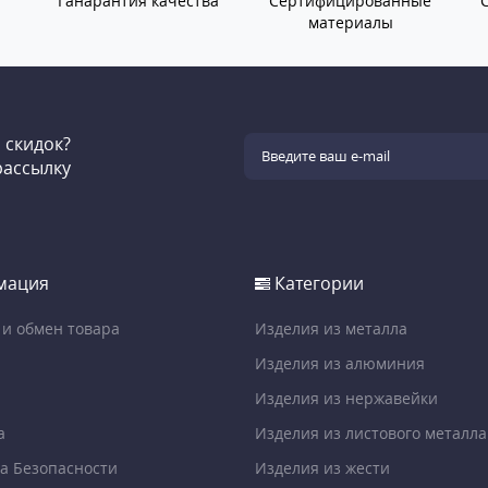
Ганарантия качества
Сертифицированные
материалы
и скидок?
рассылку
мация
Категории
 и обмен товара
Изделия из металла
Изделия из алюминия
Изделия из нержавейки
а
Изделия из листового металла
а Безопасности
Изделия из жести