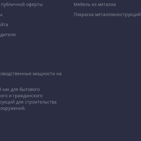
 публичной оферты
Мебель из металла
ы
Покраска металлоконструкций
айта
дители
изводственные мощности на
 как для бытового
ого и гражданского
рукций для строительства
сооружений.