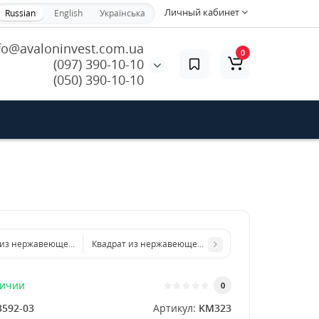
Личный кабинет
Russian
English
Українська
fo@avaloninvest.com.ua
0
(097) 390-10-10
(050) 390-10-10
 из нержавеющего листа 400х400 мм размер толщина 1 мм
Квадрат из нержавеющего листа 1000х1000 мм разм
личии
0
3592-03
Артикул:
KM323