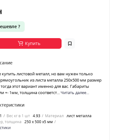
н
ешевле ?
Купить
сание
е купить листовой металл, но вам нужен только
 Прямоугольник из листа металла 250х500 мм размер
тогда этот вариант именно для вас. Габариты
и +- 1мм, толщина соответст...
Читать далее...
ктеристики
1
Вес кг в 1 шт
4.93
Материал
лист металла
р, толщина
250 х 500 х5 мм
стики