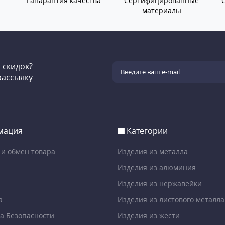
Ганарантия качества
Сертифицированные
материалы
и скидок?
рассылку
мация
Категории
 и обмен товара
Изделия из металла
Изделия из алюминия
Изделия из нержавейки
а
Изделия из листового металла
а Безопасности
Изделия из жести