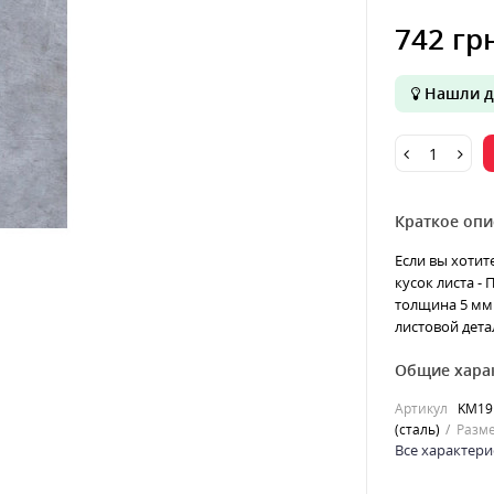
742 гр
Нашли д
Краткое опи
Если вы хотит
кусок листа -
толщина 5 мм 
листовой детал
Общие хара
Артикул
KM19
(сталь)
Разме
Все характери