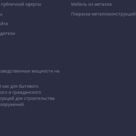
 публичной оферты
Мебель из металла
ы
Покраска металлоконструкций
айта
дители
изводственные мощности на
 как для бытового
ого и гражданского
рукций для строительства
сооружений.