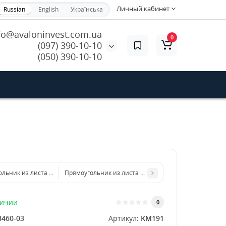
Личный кабинет
Russian
English
Українська
fo@avaloninvest.com.ua
0
(097) 390-10-10
(050) 390-10-10
ольник из листа металла 200х300 мм размер толщина 5 мм
Прямоугольник из листа металла 500х1000 мм разме
личии
0
3460-03
Артикул:
KM191