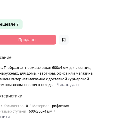
ешевле ?
Продано
сание
нь П-образная нержавеющая 600x4 мм для лестниц
наружных, для дома, квартиры, офиса или магазина
ашем интернет магазине с доставкой курьерской
амовывозом с нашего склада....
Читать далее...
ктеристики
Количество
0
Материал
рифленая
Размер ступени
600x300x4 мм
стики