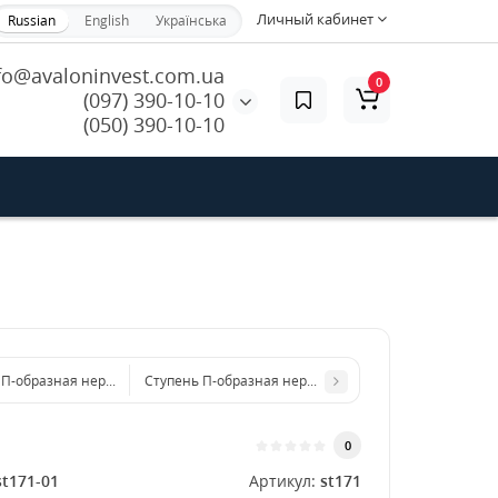
Личный кабинет
Russian
English
Українська
fo@avaloninvest.com.ua
0
(097) 390-10-10
(050) 390-10-10
 П-образная нержавеющая 600x3 мм
Ступень П-образная нержавеющая 800x3 мм
0
st171-01
Артикул:
st171