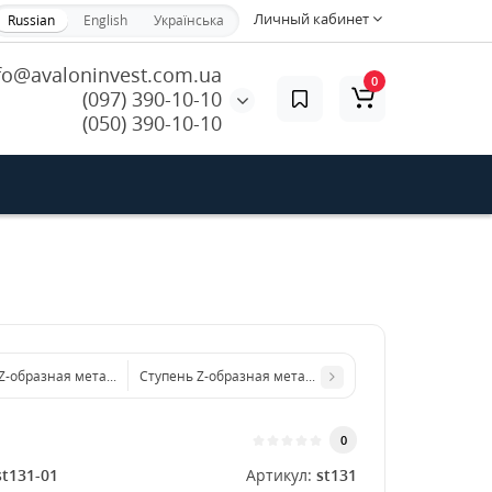
Личный кабинет
Russian
English
Українська
fo@avaloninvest.com.ua
0
(097) 390-10-10
(050) 390-10-10
Z-образная металлическая 600x3 мм
Ступень Z-образная металлическая 800x3 мм
0
st131-01
Артикул:
st131