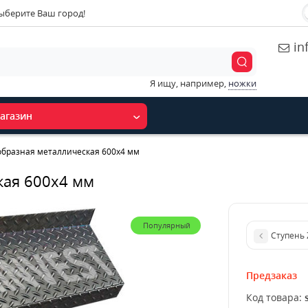
ыберите Ваш город!
in
Я ищу, например,
ножки
агазин
образная металлическая 600x4 мм
кая 600x4 мм
Популярный
Ступень 
Предзаказ
Код товара: