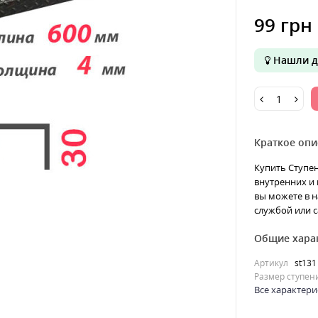
99 грн
Нашли д
Краткое опи
Купить Ступен
внутренних и 
вы можете в н
службой или с
Общие хара
Артикул
st131
Размер ступен
Все характери