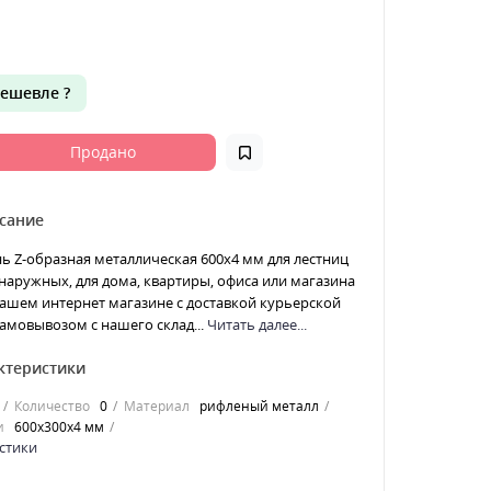
ешевле ?
Продано
сание
ь Z-образная металлическая 600x4 мм для лестниц
наружных, для дома, квартиры, офиса или магазина
ашем интернет магазине с доставкой курьерской
амовывозом с нашего склад...
Читать далее...
ктеристики
Количество
0
Материал
рифленый металл
и
600x300x4 мм
стики