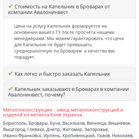
✔
Стоимость на Капельник в Броварах от
компании Авалонинвест
Цена на услугу Капельник формируется на
основании вашего ТЗ после просчета нашими
менеджерами. Мы можем гарантировать что цена
для Капельник не будет превышать
среднерыночную по Броварам а качество вас
порадует.
✔
Как легко и быстро заказать Капельник
✔
Капельник заказывают в Броварах в компании
Авалонинвест, почему?
Металлоконструкции - завод металлоконструкций и
изделий из металла Киев Украина
Борисполь
,
Бровары
,
Буча
,
Васильков
,
Винница
,
Вишневое
,
Вышгород
,
Глеваха
,
Днепр
,
Житомир
,
Запорожье
,
Ивано-Франковск
,
Ирпень
,
Кропивницкий
,
Львов
,
Николаев
,