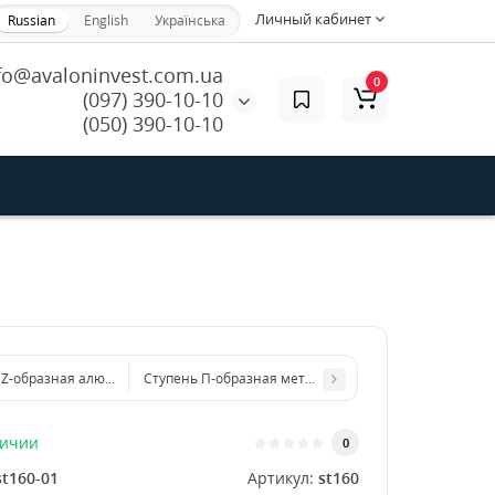
Личный кабинет
Russian
English
Українська
fo@avaloninvest.com.ua
0
(097) 390-10-10
(050) 390-10-10
 Z-образная алюминиевая 1500x4 мм
Ступень П-образная металлическая 600x4 мм
личии
0
st160-01
Артикул:
st160