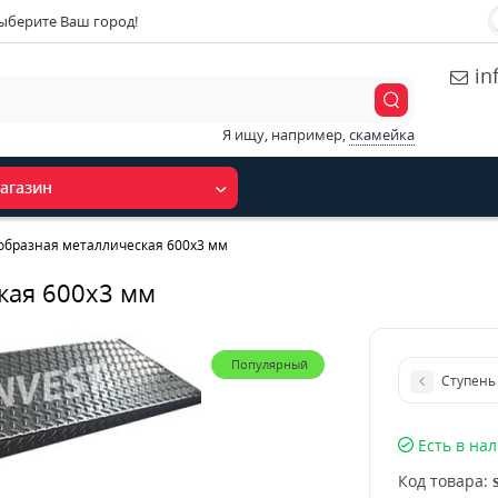
ыберите Ваш город!
in
Я ищу, например,
скамейка
агазин
образная металлическая 600x3 мм
кая 600x3 мм
Популярный
Ступень
Есть в на
Код товара: