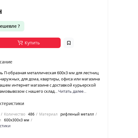
н
ешевле ?
Купить
сание
ь П-образная металлическая 600x3 мм для лестниц
наружных, для дома, квартиры, офиса или магазина
ашем интернет магазине с доставкой курьерской
амовывозом с нашего склад...
Читать далее...
ктеристики
Количество
486
Материал
рифленый металл
и
600x300x3 мм
стики