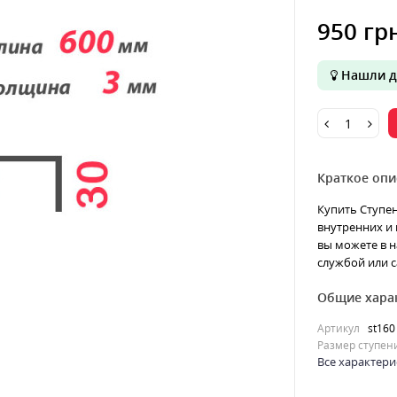
950 гр
Нашли д
Краткое опи
Купить Ступен
внутренних и 
вы можете в н
службой или с
Общие хара
Артикул
st160
Размер ступен
Все характери