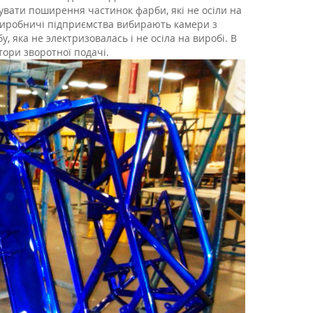
вати поширення частинок фарби, які не осіли на
виробничі підприємства вибирають камери з
 яка не электризовалась і не осіла на виробі. В
тори зворотної подачі.