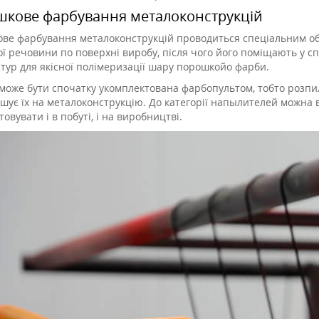
кове фарбування металоконструкцій
ве фарбування металоконструкцій проводиться спеціальним об
ої речовини по поверхні виробу, після чого його поміщають у с
тур для якісної полімеризації шару порошкойо фарби.
може бути спочатку укомплектована фарбопультом, тобто розпи
шує їх на металоконструкцію. До категорії напылителей можна в
овувати і в побуті, і на виробництві.