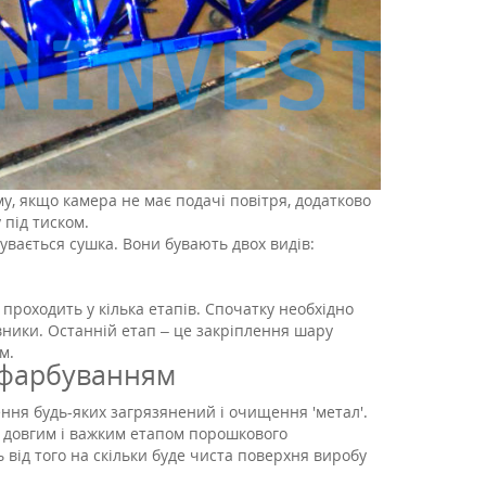
, якщо камера не має подачі повітря, додатково
 під тиском.
вається сушка. Вони бувають двох видів:
 проходить у кілька етапів. Спочатку необхідно
вники. Останній етап – це закріплення шару
м.
 фарбуванням
ня будь-яких загрязянений і очищення 'метал'.
м довгим і важким етапом порошкового
від того на скільки буде чиста поверхня виробу