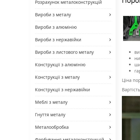
Розрахунок металоконструкцій
Вироби з металу
Вироби з алюмінію
Вироби з нержавійки
ви
Вироби з листового металу
ни
ши
Конструкції з алюмінію
га
Конструкції з металу
Ціна по
Вартіст
Конструкції з нержавійки
Меблі з металу
Гнуття металу
Металообробка
Фарбування металоконструкцій