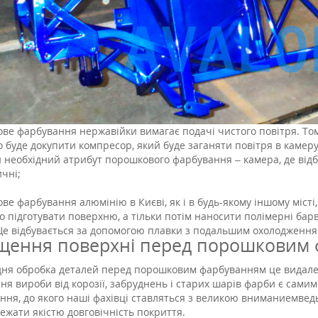
ве фарбування нержавійки вимагає подачі чистого повітря. Тому
 буде докупити компресор, який буде заганяти повітря в камеру
 необхідний атрибут порошкового фарбування – камера, де відбу
чні;
е фарбування алюмінію в Києві, як і в будь-якому іншому місті,
о підготувати поверхню, а тільки потім наносити полімерні бар
Це відбувається за допомогою плавки з подальшим охолодження
ення поверхні перед порошковим
ня обробка деталей перед порошковим фарбуванням це видален
я вироби від корозії, забруднень і старих шарів фарби є сами
ння, до якого наші фахівці ставляться з великою вниманиемведь 
ежати якістю довговічність покриття.