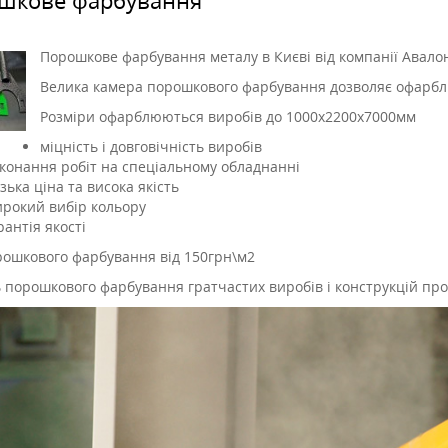
Порошкове фарбування металу в Києві від компанії Авало
Велика камера порошкового фарбування дозволяє офарблюва
Розміри офарблюються виробів до 1000х2200х7000мм
міцність і довговічність виробів
конання робіт на спеціальному обладнанні
зька ціна та висока якість
рокий вибір кольору
рантія якості
рошкового фарбування від 150грн\м2
ь порошкового фарбування гратчастих виробів і конструкцій про