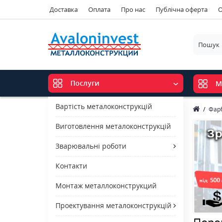
Доставка
Оплата
Про нас
Публічна оферта
О
Послуги
М
Вартість металоконструкцій
Фар
Виготовлення металоконструкцій
Зварювальні роботи
Контакти
Монтаж металлоконструкций
Проектування металоконструкцій
Поро