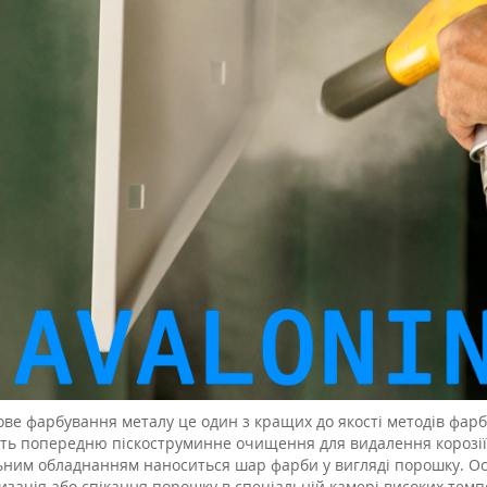
ве фарбування металу це один з кращих до якості методів фарбу
ть попередню піскоструминне очищення для видалення корозії, с
ьним обладнанням наноситься шар фарби у вигляді порошку. О
изація або спікання порошку в спеціальній камері високих тем