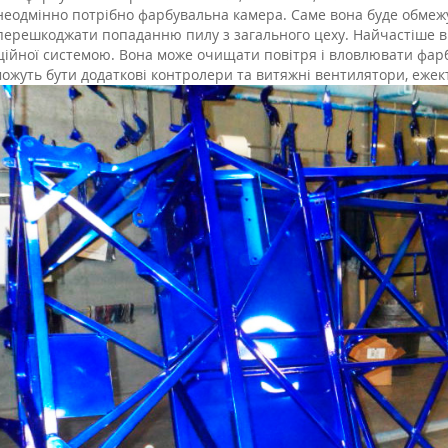
неодмінно потрібно фарбувальна камера. Саме вона буде обмежу
 перешкоджати попаданню пилу з загального цеху. Найчастіше 
ійної системою. Вона може очищати повітря і вловлювати фарбу,
можуть бути додаткові контролери та витяжні вентилятори, ежек