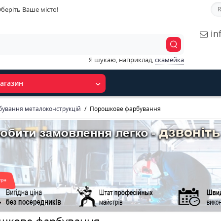
беріть Ваше місто!
R
in
Я шукаю, наприклад,
скамейка
агазин
бування металоконструкцій
Порошкове фарбування
шкове фарбування