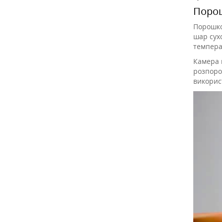
Порош
Порошко
шар сух
темпера
Камера 
розпоро
використ