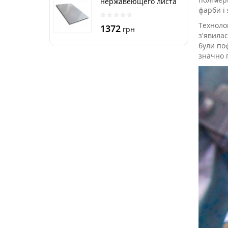
нержавеющего листа
фарби і 
250х500 мм размер
толщина 3 мм
Технолог
1372
грн
з'явила
були поф
значно 