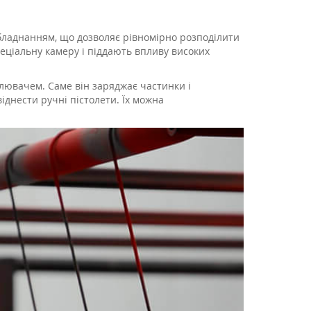
ладнанням, що дозволяє рівномірно розподілити
пеціальну камеру і піддають впливу високих
лювачем. Саме він заряджає частинки і
іднести ручні пістолети. Їх можна