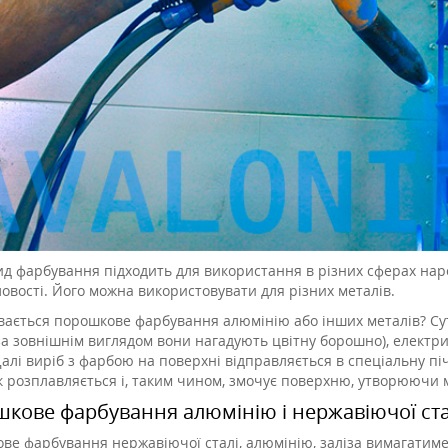
ид фарбування підходить для використання в різних сферах нар
овості. Його можна використовувати для різних металів.
увається порошкове фарбування алюмінію або інших металів? Сут
за зовнішнім виглядом вони нагадують цвітну борошно), електр
алі виріб з фарбою на поверхні відправляється в спеціальну піч
 розплавляється і, таким чином, змочує поверхню, утворюючи м
кове фарбування алюмінію і нержавіючої ста
ве фарбування нержавіючої сталі, алюмінію, заліза вимагатиме