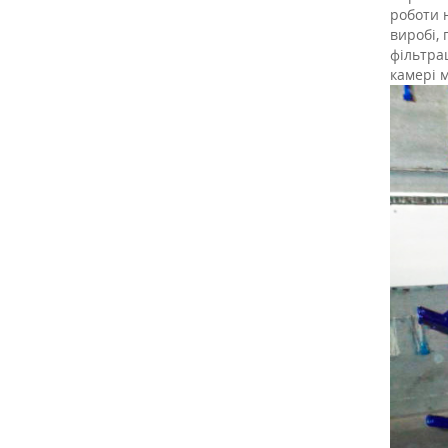
роботи 
виробі,
фільтрац
камері 