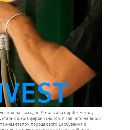
вання на сьогодні. Деталь або виріб з металу
тарих шарів фарби і іншого, після чого на виріб
станнім етапом порошкового фарбування є
ператур. На виході отримуємо ідеальний шар