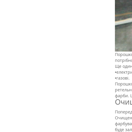
Порошко
потрібно
Ще один
•
електри
•
газові.
Порошков
ретельн
фарби. 
Очищ
Поперед
Очищенн
фарбува
буде зал