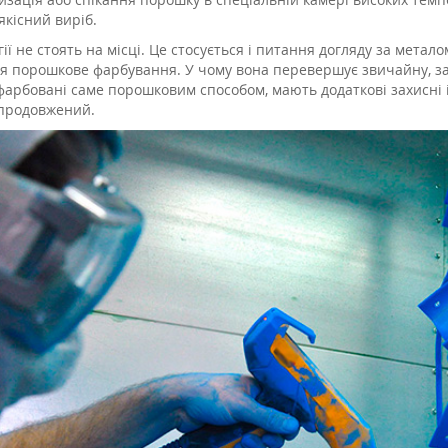
якісний виріб.
ії не стоять на місці. Це стосується і питання догляду за метало
ся порошкове фарбування. У чому вона перевершує звичайну, за
арбовані саме порошковим способом, мають додаткові захисні і 
продовжений.