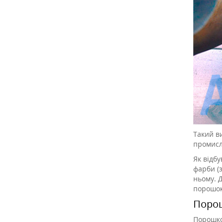
Такий в
промисл
Як відб
фарби (
ньому. Д
порошок
Порош
Порошко