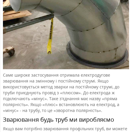
Саме широке застосування отримала електродугове
зварювання на змінному і постійному струмі. Якщо
використовується метод зварки на постійному струмі, до
труби приєднують провід з «плюсом». До електрода ж
підключають «мінус». Таке з'єднання має назву «пряма
полярність». Якщо «плюс» встановлюють на електрод, а
«мінус» - на трубу, то це «зворотна полярність».
Зварювання будь труб ми виробляємо
Якщо вам потрібно зварювання профільних труб, ви можете