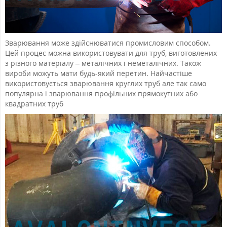
Зварювання може здійснюватися промисловим способом.
Цей процес можна використовувати для труб, виготовлених
з різного матеріалу – металічних і неметалічних. Також
вироби можуть мати будь-який перетин. Найчастіше
використовується зварювання круглих труб але так само
популярна і зварювання профільних прямокутних або
квадратних труб