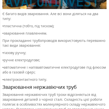
Є багато видів зварювання. Але всі вони діляться на два
типу:
•
пластична (тобто, під тиском);
•
зварювання плавленням.
При прокладанні трубопроводів використовують переважно
такі види зварювання:
•
газову ручну;
•
ручне електродугове;
•
автоматичне і напівавтоматичне електродугове під флюсом
або в газовій сфері;
•
електроконтактного типу.
Зварювання нержавіючих труб
Зварювання нержавіючих труб трохи відрізняється від
зварювання деталей з чорної сталі. Складність цієї роботи
полягає в особливостях молекулярного складу нержавіючого