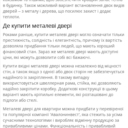
в будинку. Також можливий варіант встановлення двох видів
дверей – з металу і дерева, що посилює захист і додає
теплоти.
Де купити металеві двері
Роками раніше, купити металеві двері могло означати тільки
престижність, солідність і елегантність, причому їх вартість
дозволяла придбання тільки людей, що мають хороший
фінансовий стан. Зараз же металеві двері мають доступні
ціни, які можуть дозволити собі всі бажаючі.
Купити вхідні металеві двері можна незалежно від міцності
стін, а також якщо з однієї або двох сторін не забезпечується
надійного їх закріплення. В такому випадку
використовується швеллерная рама, стійка, які дозволяють
надійно закріпити коробку. Додаткові конструкції в цьому
варіанті мають кріпильні елементи, які розташовані до
підлоги або стелі.
Металеві двері для квартири можна придбати у перевіреної
та популярної компанії 'Авалонинвест', яка стежить за усіма
сучасними технологіями і виробляє відмінну продукцію за
привабливими цінами. Функціональність і привабливий