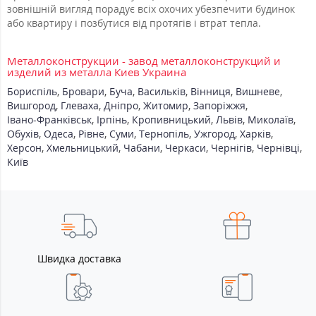
зовнішній вигляд порадує всіх охочих убезпечити будинок
або квартиру і позбутися від протягів і втрат тепла.
Металлоконструкции - завод металлоконструкций и
изделий из металла Киев Украина
Бориспіль
,
Бровари
,
Буча
,
Васильків
,
Вінниця
,
Вишневе
,
Вишгород
,
Глеваха
,
Дніпро
,
Житомир
,
Запоріжжя
,
Івано-Франківськ
,
Ірпінь
,
Кропивницький
,
Львів
,
Миколаїв
,
Обухів
,
Одеса
,
Рівне
,
Суми
,
Тернопіль
,
Ужгород
,
Харків
,
Херсон
,
Хмельницький
,
Чабани
,
Черкаси
,
Чернігів
,
Чернівці
,
Київ
Швидка доставка