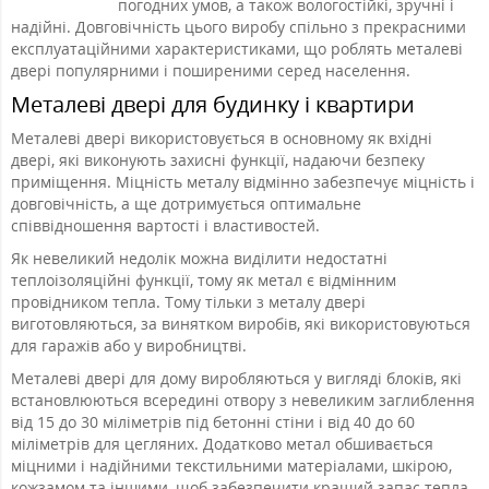
погодних умов, а також вологостійкі, зручні і
надійні. Довговічність цього виробу спільно з прекрасними
експлуатаційними характеристиками, що роблять металеві
двері популярними і поширеними серед населення.
Металеві двері для будинку і квартири
Металеві двері використовується в основному як вхідні
двері, які виконують захисні функції, надаючи безпеку
приміщення. Міцність металу відмінно забезпечує міцність і
довговічність, а ще дотримується оптимальне
співвідношення вартості і властивостей.
Як невеликий недолік можна виділити недостатні
теплоізоляційні функції, тому як метал є відмінним
провідником тепла. Тому тільки з металу двері
виготовляються, за винятком виробів, які використовуються
для гаражів або у виробництві.
Металеві двері для дому виробляються у вигляді блоків, які
встановлюються всередині отвору з невеликим заглиблення
від 15 до 30 міліметрів під бетонні стіни і від 40 до 60
міліметрів для цегляних. Додатково метал обшивається
міцними і надійними текстильними матеріалами, шкірою,
кожзамом та іншими, щоб забезпечити кращий запас тепла