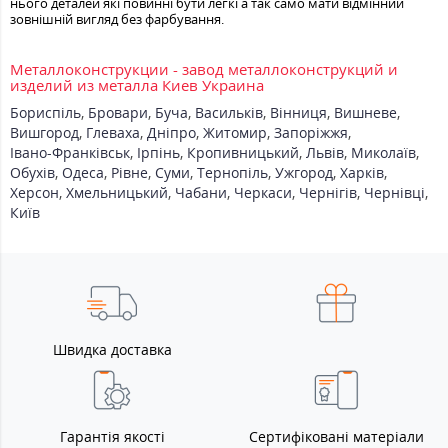
нього деталей які повинні бути легкі а так само мати відмінний
зовнішній вигляд без фарбування.
Металлоконструкции - завод металлоконструкций и
изделий из металла Киев Украина
Бориспіль
,
Бровари
,
Буча
,
Васильків
,
Вінниця
,
Вишневе
,
Вишгород
,
Глеваха
,
Дніпро
,
Житомир
,
Запоріжжя
,
Івано-Франківськ
,
Ірпінь
,
Кропивницький
,
Львів
,
Миколаїв
,
Обухів
,
Одеса
,
Рівне
,
Суми
,
Тернопіль
,
Ужгород
,
Харків
,
Херсон
,
Хмельницький
,
Чабани
,
Черкаси
,
Чернігів
,
Чернівці
,
Київ
Швидка доставка
Гарантія якості
Сертифіковані матеріали