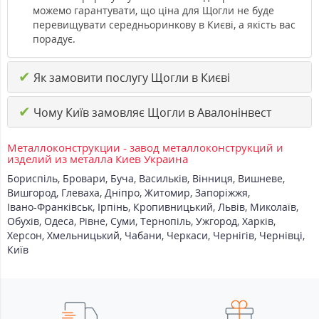
можемо гарантувати, що ціна для Щогли не буде
перевищувати середньоринкову в Києві, а якість вас
порадує.
✔
Як замовити послугу Щогли в Києві
✔
Чому Київ замовляє Щогли в Авалонінвест
Металлоконструкции - завод металлоконструкций и
изделий из металла Киев Украина
Бориспіль
,
Бровари
,
Буча
,
Васильків
,
Вінниця
,
Вишневе
,
Вишгород
,
Глеваха
,
Дніпро
,
Житомир
,
Запоріжжя
,
Івано-Франківськ
,
Ірпінь
,
Кропивницький
,
Львів
,
Миколаїв
,
Обухів
,
Одеса
,
Рівне
,
Суми
,
Тернопіль
,
Ужгород
,
Харків
,
Херсон
,
Хмельницький
,
Чабани
,
Черкаси
,
Чернігів
,
Чернівці
,
Київ